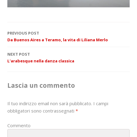
P
PREVIOUS POST
Da Buenos Aires a Teramo, la vita di Liliana Merlo
o
NEXT POST
s
L’arabesque nella danza classica
t
n
Lascia un commento
a
Il tuo indirizzo email non sarà pubblicato.
I campi
v
obbligatori sono contrassegnati
*
i
Commento
g