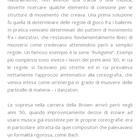
dovette ricercare qualche elemento di coesione per le
strutture di movimento che creava. Una prima soluzione
fu quella di determinare delle regole di gioco fra I ballerini.
In pratica venivano determinati dei pattern di movimento
fra i danzatori, che restavano fondamentalmente liberi di
muoversi come credevano attenendosi però a semplici
regole. Un famoso esempio è la serie “
Rulegame
”. Esempi
più complessi sono invece i lavori dei primi anni ‘80, in cui
le regole si facevano più strette ed in cui prevaleva
nettamente l’approccio amtematico alla coreografia, che
veniva intesa come un’energia in grado di muovere delle
particelle di materia – i danzatori.
La sopresa nella carriera della Brown arrivò però negli
anni ’90, quando improvvisamente decise di inziare ad
usare musica giá esistente per le proprie coreografie: era
in particolare attratta da quei compositori che palesavano
un formalitá rigorosa, come Bach.