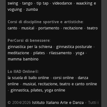
swing
-
tango
-
tip tap
-
videodance
-
waacking e
voguing
-
zumba
Corsi di discipline sportive e artistiche
:
canto
-
musical
-
portamento
-
recitazione
-
teatro
PerCorsi di benessere
:
ginnastica per la schiena
-
ginnastica posturale
-
meditazione
-
pilates
-
rilassamento
-
yoga
-
mamma bambino
Lo IIAD Online®
:
la scuola di ballo online
-
corsi online
-
danza
online
-
musical, recitazione, teatro e canto online
-
ginnastica, pilates, yoga online
© 2004/2026
Istituto Italiano Arte e Danza
- Tutti i