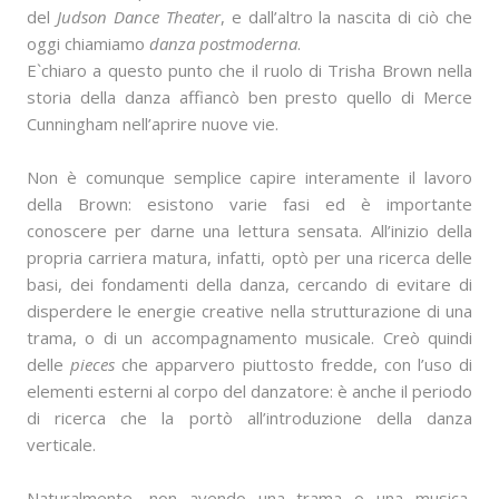
del
Judson Dance Theater
, e dall’altro la nascita di ciò che
oggi chiamiamo
danza postmoderna
.
E`chiaro a questo punto che il ruolo di Trisha Brown nella
storia della danza affiancò ben presto quello di Merce
Cunningham nell’aprire nuove vie.
Non è comunque semplice capire interamente il lavoro
della Brown: esistono varie fasi ed è importante
conoscere per darne una lettura sensata. All’inizio della
propria carriera matura, infatti, optò per una ricerca delle
basi, dei fondamenti della danza, cercando di evitare di
disperdere le energie creative nella strutturazione di una
trama, o di un accompagnamento musicale. Creò quindi
delle
pieces
che apparvero piuttosto fredde, con l’uso di
elementi esterni al corpo del danzatore: è anche il periodo
di ricerca che la portò all’introduzione della danza
verticale.
Naturalmente, non avendo una trama o una musica,