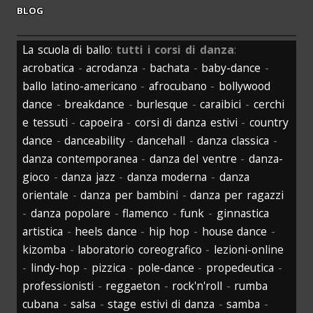
BLOG
La scuola di ballo
:
tutti i corsi di danza
:
acrobatica
-
acrodanza
-
bachata
-
baby-dance
-
ballo latino-americano
-
afrocubano
-
bollywood
dance
-
breakdance
-
burlesque
-
caraibici
-
cerchi
e tessuti
-
capoeira
-
corsi di danza estivi
-
country
dance
-
danceability
-
dancehall
-
danza classica
-
danza contemporanea
-
danza del ventre
-
danza-
gioco
-
danza jazz
-
danza moderna
-
danza
orientale
-
danza per bambini
-
danza per ragazzi
-
danza popolare
-
flamenco
-
funk
-
ginnastica
artistica
-
heels dance
-
hip hop
-
house dance
-
kizomba
-
laboratorio coreografico
-
lezioni-online
-
lindy-hop
-
pizzica
-
pole-dance
-
propedeutica
-
professionisti
-
reggaeton
-
rock'n'roll
-
rumba
cubana
-
salsa
-
stage estivi di danza
-
samba
-