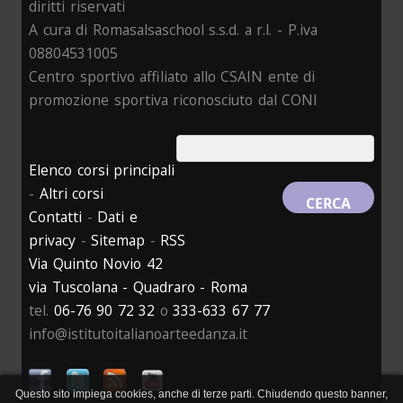
diritti riservati
A cura di Romasalsaschool s.s.d. a r.l. - P.iva
08804531005
Centro sportivo affiliato allo CSAIN ente di
promozione sportiva riconosciuto dal CONI
Elenco corsi principali
-
Altri corsi
Contatti
-
Dati e
privacy
-
Sitemap
-
RSS
Via Quinto Novio 42
via Tuscolana - Quadraro - Roma
tel.
06-76 90 72 32
o
333-633 67 77
info@istitutoitalianoarteedanza.it
Questo sito impiega cookies, anche di terze parti. Chiudendo questo banner,