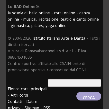
Lo IIAD Online®
:
la scuola di ballo online
-
corsi online
-
danza
online
-
musical, recitazione, teatro e canto online
-
ginnastica, pilates, yoga online
© 2004/2026
Istituto Italiano Arte e Danza
- Tutti i
diritti riservati
A cura di Romasalsaschool s.s.d. a r.l. - P.iva
08804531005
Centro sportivo affiliato allo CSAIN ente di
promozione sportiva riconosciuto dal CONI
Elenco corsi principali
-
Altri corsi
Contatti
-
Dati e
privacy
-
Sitemap
-
RSS