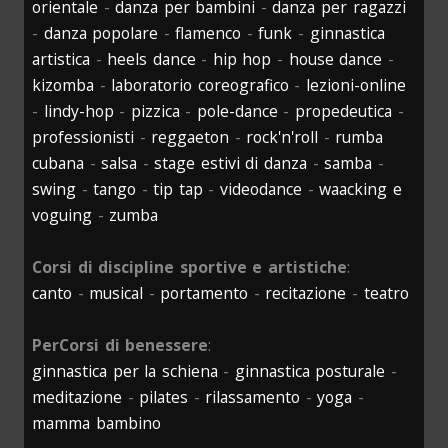
orientale
-
danza per bambini
-
danza per ragazzi
-
danza popolare
-
flamenco
-
funk
-
ginnastica
artistica
-
heels dance
-
hip hop
-
house dance
-
kizomba
-
laboratorio coreografico
-
lezioni-online
-
lindy-hop
-
pizzica
-
pole-dance
-
propedeutica
-
professionisti
-
reggaeton
-
rock'n'roll
-
rumba
cubana
-
salsa
-
stage estivi di danza
-
samba
-
swing
-
tango
-
tip tap
-
videodance
-
waacking e
voguing
-
zumba
Corsi di discipline sportive e artistiche
:
canto
-
musical
-
portamento
-
recitazione
-
teatro
PerCorsi di benessere
:
ginnastica per la schiena
-
ginnastica posturale
-
meditazione
-
pilates
-
rilassamento
-
yoga
-
mamma bambino