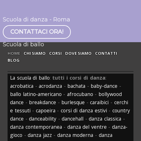
Scuola di danza - Roma
CONTATTACI ORA!
Scuola di ballo
HOME
CHI SIAMO
CORSI
DOVE SIAMO
CONTATTI
BLOG
La scuola di ballo
:
tutti i corsi di danza
:
acrobatica
-
acrodanza
-
bachata
-
baby-dance
-
ballo latino-americano
-
afrocubano
-
bollywood
dance
-
breakdance
-
burlesque
-
caraibici
-
cerchi
e tessuti
-
capoeira
-
corsi di danza estivi
-
country
dance
-
danceability
-
dancehall
-
danza classica
-
danza contemporanea
-
danza del ventre
-
danza-
gioco
-
danza jazz
-
danza moderna
-
danza