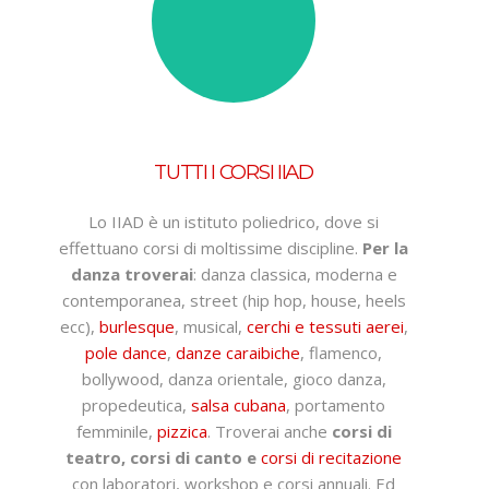
TUTTI I CORSI IIAD
Lo IIAD è un istituto poliedrico, dove si
effettuano corsi di moltissime discipline.
Per la
danza troverai
: danza classica, moderna e
contemporanea, street (hip hop, house, heels
ecc),
burlesque
, musical,
cerchi e tessuti aerei
,
pole dance
,
danze caraibiche
, flamenco,
bollywood, danza orientale, gioco danza,
propedeutica,
salsa cubana
, portamento
femminile,
pizzica
. Troverai anche
corsi di
teatro, corsi di canto e
corsi di recitazione
con laboratori, workshop e corsi annuali. Ed