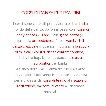
CORSI DI DANZA PER BAMBINI
I corsi sono costruiti per avvicinare i
bambini
al
mondo della danza, dai primi passi con i
corsi di
baby dance (2-3 anni)
, alla
gioco danza
(4-
5anni), la
propedeutica
, fino ai
vari livelli di
danza classica
e moderna. Trovi anche
la scuola
di musical,
i
corsi di danza contemporanea
, il
baby hip hop, la street dance, la
danza
acrobatica
per bimbi.
A fianco dello IIAD Danza trovi lo IIAD Arte
dove i piccoli potranno frequentare tutta una
serie di classi; dai
corsi di teatro
alla
scuola di
recitazione
,
dai corsi di canto
ai laboratori
musicali.