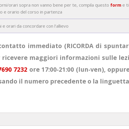
iorni/orari sopra non vanno bene per te, compila questo
form
e t
o e orario del corso in partenza
i e orari da concordare con l’allievo
contatto immediato (RICORDA di spuntare 
r ricevere maggiori informazioni sulle le
7690 7232
ore 17:00-21:00 (lun-ven), oppur
sando il numero precedente o la linguetta 