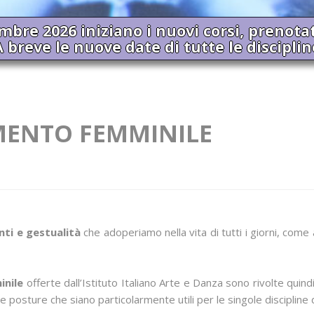
embre 2026 iniziano i nuovi corsi, prenota
A breve le nuove date di tutte le disciplin
MENTO FEMMINILE
ti e gestualità
che adoperiamo nella vita di tutti i giorni, come 
inile
offerte dall’Istituto Italiano Arte e Danza sono rivolte quind
posture che siano particolarmente utili per le singole discipline d