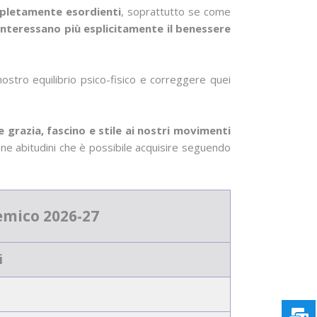
ompletamente esordienti
, soprattutto se come
e interessano più esplicitamente il benessere
nostro equilibrio psico-fisico e correggere quei
grazia, fascino e stile ai nostri movimenti
uone abitudini che è possibile acquisire seguendo
emico 2026-27
i