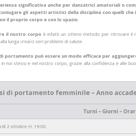
erienza significativa anche per danzatrici amatoriali o c
coniugare gli aspetti artistici della disciplina con quelli ch
con il proprio corpo e con lo spazio
.
re il nostro corpo
è infatti un ottimo metodo per ritrovare il 
alla lunga crearci seri problemi di salute.
i di portamento può essere un modo efficace per aggiungere 
ia in noi stessi e nel nostro corpo, grazie alla confidenza e alle b
orsi di portamento femminile – Anno accad
Turni – Giorni – Orar
rdì 2 ottobre H. 19:00