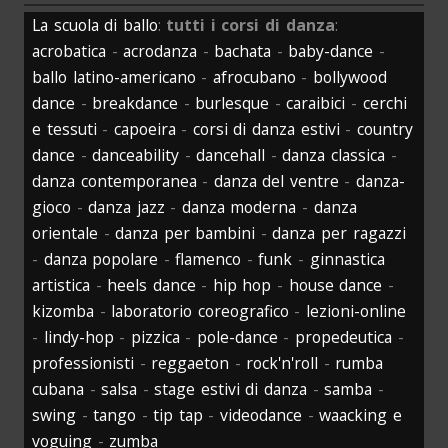
La scuola di ballo
:
tutti i corsi di danza
:
acrobatica
-
acrodanza
-
bachata
-
baby-dance
-
ballo latino-americano
-
afrocubano
-
bollywood
dance
-
breakdance
-
burlesque
-
caraibici
-
cerchi
e tessuti
-
capoeira
-
corsi di danza estivi
-
country
dance
-
danceability
-
dancehall
-
danza classica
-
danza contemporanea
-
danza del ventre
-
danza-
gioco
-
danza jazz
-
danza moderna
-
danza
orientale
-
danza per bambini
-
danza per ragazzi
-
danza popolare
-
flamenco
-
funk
-
ginnastica
artistica
-
heels dance
-
hip hop
-
house dance
-
kizomba
-
laboratorio coreografico
-
lezioni-online
-
lindy-hop
-
pizzica
-
pole-dance
-
propedeutica
-
professionisti
-
reggaeton
-
rock'n'roll
-
rumba
cubana
-
salsa
-
stage estivi di danza
-
samba
-
swing
-
tango
-
tip tap
-
videodance
-
waacking e
voguing
-
zumba