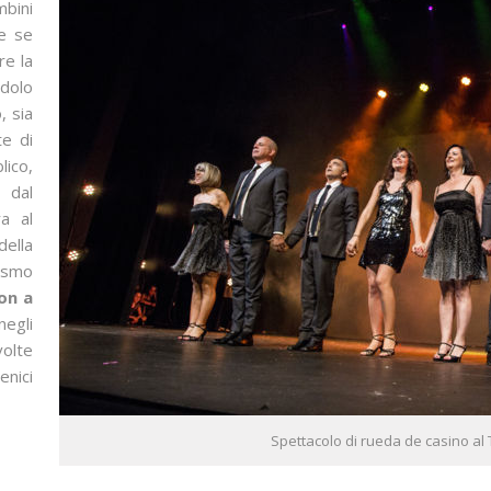
mbini
te se
re la
ndolo
, sia
te di
lico,
 dal
ra al
della
nismo
on a
 negli
olte
enici
Spettacolo di rueda de casino al 