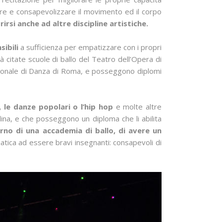
ulire e consapevolizzare il movimento ed il corpo
irsi anche ad altre discipline artistiche.
sibili
a sufficienza per empatizzare con i propri
ià citate scuole di ballo del Teatro dell’Opera di
azionale di Danza di Roma, e posseggono diplomi
, le danze popolari o l’hip hop
e molte altre
plina, e che posseggono un diploma che li abilita
terno di una accademia di ballo, di avere un
atica ad essere bravi insegnanti: consapevoli di