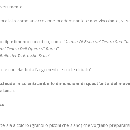
ivertimento.
pretato come un’accezione predominante e non vincolante, vi s
rio dipartimento coreutico, come “
Scuola Di Ballo del Teatro San Car
 del Teatro Dell’Opera di Roma”
.
Ballo del Teatro Alla Scala
“.
to e con elasticità l’argomento “scuole di ballo”.
acchiude in sé entrambe le dimensioni di quest’arte del mo
 binari:
co
e sia a coloro (grandi o piccini che siano) che vogliano preparars