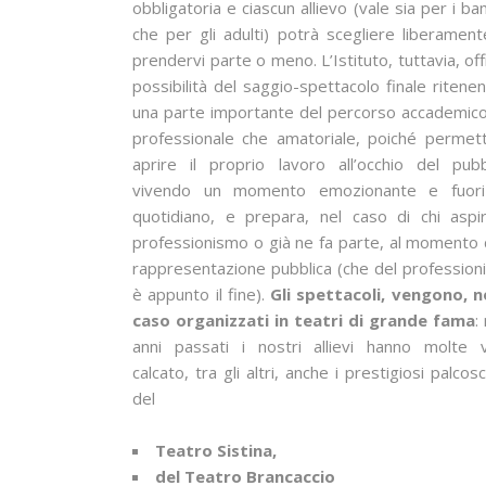
obbligatoria e ciascun allievo (vale sia per i ba
che per gli adulti) potrà scegliere liberamen
prendervi parte o meno. L’Istituto, tuttavia, off
possibilità del saggio-spettacolo finale ritene
una parte importante del percorso accademico
professionale che amatoriale, poiché permet
aprire il proprio lavoro all’occhio del pubb
vivendo un momento emozionante e fuori
quotidiano, e prepara, nel caso di chi aspi
professionismo o già ne fa parte, al momento 
rappresentazione pubblica (che del professio
è appunto il fine).
Gli spettacoli, vengono, n
caso organizzati in teatri di grande fama
:
anni passati i nostri allievi hanno molte v
calcato, tra gli altri, anche i prestigiosi palcosc
del
Teatro Sistina,
del Teatro Brancaccio