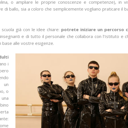
ciplina, o ampliare le proprie conoscenze e competenze), in v
ve di ballo, sia a coloro che semplicemente vogliano praticare il 
 scuola già con le idee chiare:
potrete iniziare un percorso 
 insegnanti e di tutto il personale che collabora con l’Istituto e
n base alle vostre esigenze.
dulti
ano i
bbero
nendo
i un
mo, o
e una
mbino
certa
ante:
 come