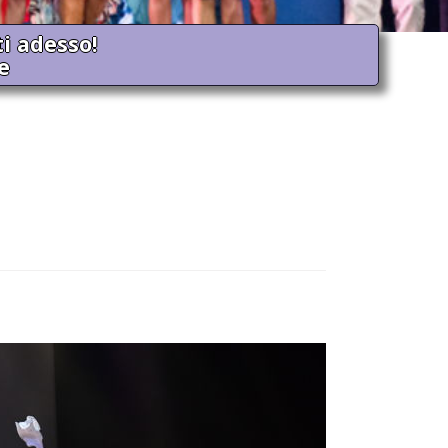
ti adesso!
e