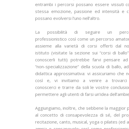
entrambi i percorsi possano essere vissuti c
stessa emozione, passione ed intensità e 
possano evolversi l’uno nell’altro.
La possibilità di seguire un perc
professionistico così come un percorso amator
assieme alla varietà di corsi offerti dal n
istituto (visitate la sezione sui “corsi di ballo
conoscerli tutti) potrebbe farvi pensare ad
“non-specializzazione” della scuola di ballo, a
didattica approssimativa: vi assicuriamo che 
così e, vi invitiamo a venire a trovarci
conoscerci e trarre da soli le vostre conclusion
permettere agli utenti di farsi un’idea dell’ambie
Aggiungiamo, inoltre, che sebbene la maggior part
al concetto di consapevolezza di sé, del pro
recitazione, canto, musical, yoga o pilates (ed
ampia e consapevole: così come professionisti