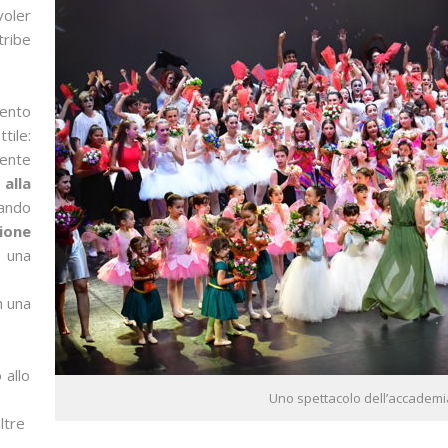
oler
ribe
ento
tile:
ente
alla
ando
ione
d una
n una
 allo
Uno spettacolo dell’accademia 
ltre