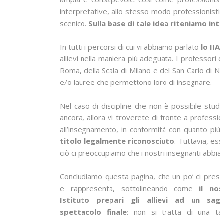
interpretative, allo stesso modo professionisti 
scenico.
Sulla base di tale idea riteniamo in
In tutti i percorsi di cui vi abbiamo parlato
lo II
allievi nella maniera più adeguata. I professori 
Roma, della Scala di Milano e del San Carlo di
e/o lauree che permettono loro di insegnare.
Nel caso di discipline che non è possibile studi
ancora, allora vi troverete di fronte a professi
all’insegnamento, in conformità con quanto più
titolo legalmente riconosciuto
. Tuttavia, e
ciò ci preoccupiamo che i nostri insegnanti abbia
Concludiamo questa pagina, che un po’ ci pre
e rappresenta, sottolineando come
il no
Istituto prepari gli allievi ad un sag
spettacolo finale
: non si tratta di una t