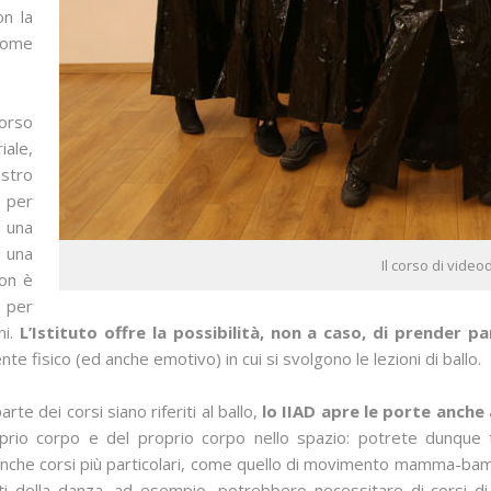
on la
come
orso
iale,
ostro
” per
 una
d una
Il corso di vide
non è
 per
i.
L’Istituto offre la possibilità, non a caso, di prender pa
nte fisico (ed anche emotivo) in cui si svolgono le lezioni di ballo.
e dei corsi siano riferiti al ballo,
lo IIAD apre le porte anche a
prio corpo e del proprio corpo nello spazio: potrete dunque tr
 anche corsi più particolari, come quello di movimento mamma-bamb
 della danza, ad esempio, potrebbero necessitare di corsi di 