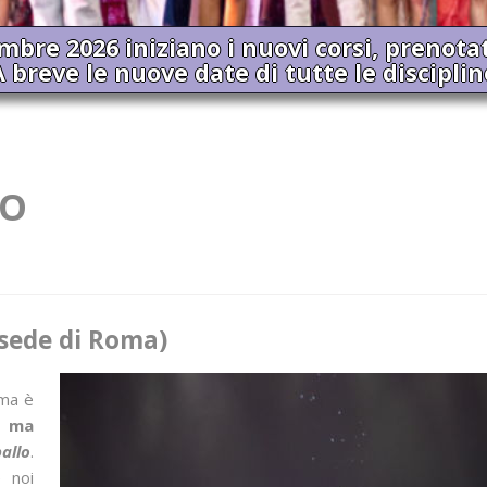
embre 2026 iniziano i nuovi corsi, prenota
A breve le nuove date di tutte le disciplin
LO
 (sede di Roma)
oma è
a,
ma
ballo
.
e noi