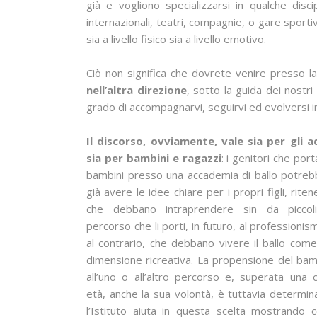
già e vogliono specializzarsi in qualche dis
internazionali, teatri, compagnie, o gare sporti
sia a livello fisico sia a livello emotivo.
Ciò non significa che dovrete venire presso la
nell’altra direzione
, sotto la guida dei nostri
grado di accompagnarvi, seguirvi ed evolversi i
Il discorso, ovviamente, vale sia per gli a
sia per bambini e ragazzi
: i genitori che port
bambini presso una accademia di ballo potre
già avere le idee chiare per i propri figli, rite
che debbano intraprendere sin da piccol
percorso che li porti, in futuro, al professionis
al contrario, che debbano vivere il ballo com
dimensione ricreativa. La propensione del ba
all’uno o all’altro percorso e, superata una 
età, anche la sua volontà, è tuttavia determin
l’Istituto aiuta in questa scelta mostrando