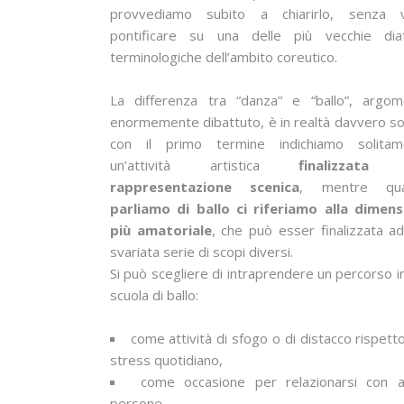
provvediamo subito a chiarirlo, senza v
pontificare su una delle più vecchie diat
terminologiche dell’ambito coreutico.
La differenza tra “danza” e “ballo”, argom
enormemente dibattuto, è in realtà davvero sot
con il primo termine indichiamo solitam
un’attività artistica
finalizzata 
rappresentazione scenica
, mentre qu
parliamo di ballo ci riferiamo alla dimens
più amatoriale
, che può esser finalizzata a
svariata serie di scopi diversi.
Si può scegliere di intraprendere un percorso i
scuola di ballo:
come attività di sfogo o di distacco rispetto
stress quotidiano,
come occasione per relazionarsi con a
persone,