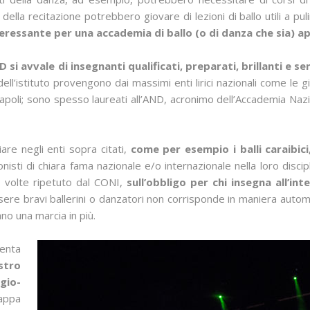
della recitazione potrebbero giovare di lezioni di ballo utili a p
teressante per una accademia di ballo (o di danza che sia) apr
AD si avvale di insegnanti qualificati, preparati, brillanti e sen
dell’istituto provengono dai massimi enti lirici nazionali come le g
 Napoli; sono spesso laureati all’AND, acronimo dell’Accademia N
are negli enti sopra citati,
come per esempio i balli caraibici
onisti di chiara fama nazionale e/o internazionale nella loro disci
 volte ripetuto dal CONI,
sull’obbligo per chi insegna all’in
ssere bravi ballerini o danzatori non corrisponde in maniera autom
no una marcia in più.
senta
stro
gio-
appa