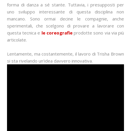
forma di danza a sé stante. Tuttavia, i presupposti per
uno sviluppo interessante di questa disciplina non
mancano. Sono ormai decine le compagnie, anche
sperimentali, che scelgono di provare a lavorare con
questa tecnica e
le coreografie
prodotte sono via via più
articolate.
Lentamente, ma costantemente, il lavoro di Trisha Brown
si sta rivelando un’idea davvero innovativa.