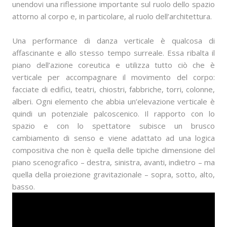
unendovi una riflessione importante sul ruolo dello spazio
attorno al corpo e, in particolare, al ruolo dell’architettura.
Una performance di danza verticale è qualcosa di
affascinante e allo stesso tempo surreale. Essa ribalta il
piano dell’azione coreutica e utilizza tutto ciò che è
verticale per accompagnare il movimento del corpo:
facciate di edifici, teatri, chiostri, fabbriche, torri, colonne,
alberi. Ogni elemento che abbia un’elevazione verticale è
quindi un potenziale palcoscenico. Il rapporto con lo
spazio e con lo spettatore subisce un brusco
cambiamento di senso e viene adattato ad una logica
compositiva che non è quella delle tipiche dimensione del
piano scenografico – destra, sinistra, avanti, indietro – ma
quella della proiezione gravitazionale – sopra, sotto, alto,
basso.