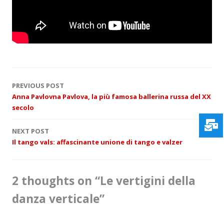
P
PREVIOUS POST
Anna Pavlovna Pavlova, la più famosa ballerina russa del XX
o
secolo
s
NEXT POST
Il tango vals: affascinante unione di tango e valzer
t
n
2 thoughts on “
Le vertigini della
a
danza verticale
”
v