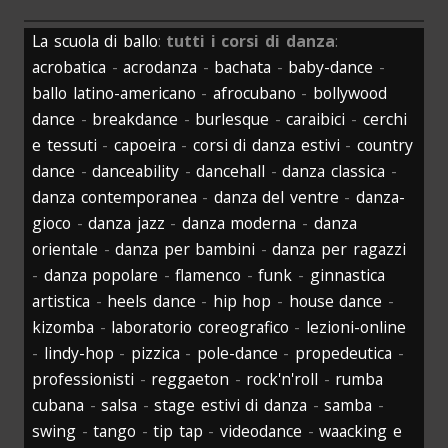
La scuola di ballo
:
tutti i corsi di danza
:
acrobatica
-
acrodanza
-
bachata
-
baby-dance
-
ballo latino-americano
-
afrocubano
-
bollywood
dance
-
breakdance
-
burlesque
-
caraibici
-
cerchi
e tessuti
-
capoeira
-
corsi di danza estivi
-
country
dance
-
danceability
-
dancehall
-
danza classica
-
danza contemporanea
-
danza del ventre
-
danza-
gioco
-
danza jazz
-
danza moderna
-
danza
orientale
-
danza per bambini
-
danza per ragazzi
-
danza popolare
-
flamenco
-
funk
-
ginnastica
artistica
-
heels dance
-
hip hop
-
house dance
-
kizomba
-
laboratorio coreografico
-
lezioni-online
-
lindy-hop
-
pizzica
-
pole-dance
-
propedeutica
-
professionisti
-
reggaeton
-
rock'n'roll
-
rumba
cubana
-
salsa
-
stage estivi di danza
-
samba
-
swing
-
tango
-
tip tap
-
videodance
-
waacking e