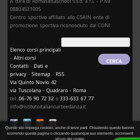
A cura di Romasalsaschool s.s.d. a r.l. - P.iva
08804531005
Centro sportivo affiliato allo CSAIN ente di
promozione sportiva riconosciuto dal CONI
Elenco corsi principali
-
Altri corsi
Contatti
-
Dati e
privacy
-
Sitemap
-
RSS
Via Quinto Novio 42
via Tuscolana - Quadraro - Roma
tel.
06-76 90 72 32
o
333-633 67 77
info@istitutoitalianoarteedanza.it
Questo sito impiega cookies, anche di terze parti. Chiudendo questo banner,
scorrendo questa pagina o cliccando qualunque suo elemento, acconsenti
all'uso dei cookie.