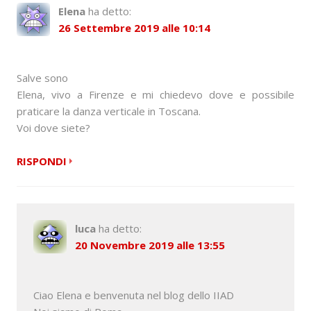
i
Elena
ha detto:
g
26 Settembre 2019 alle 10:14
a
t
Salve sono
Elena, vivo a Firenze e mi chiedevo dove e possibile
i
praticare la danza verticale in Toscana.
Voi dove siete?
o
n
RISPONDI
luca
ha detto:
20 Novembre 2019 alle 13:55
Ciao Elena e benvenuta nel blog dello IIAD