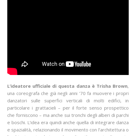
L’ideatore ufficiale di questa danza è Trisha Brown
,
una coreografa che già negli anni ’70 fa muovere i propri
danzatori sulle superfici verticali di molti edifici, in
particolare i grattacieli – per il forte senso prospettico
che forniscono – ma anche sui tronchi degli alberi di parchi
e boschi. L’idea era quindi anche quella di integrare danza
e spazialità, relazionando il movimento con l’architettura o