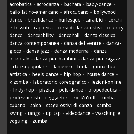
acrobatica
-
acrodanza
-
bachata
-
baby-dance
-
ballo latino-americano
-
afrocubano
-
bollywood
dance
-
breakdance
-
burlesque
-
caraibici
-
cerchi
e tessuti
-
capoeira
-
corsi di danza estivi
-
country
dance
-
danceability
-
dancehall
-
danza classica
-
danza contemporanea
-
danza del ventre
-
danza-
gioco
-
danza jazz
-
danza moderna
-
danza
orientale
-
danza per bambini
-
danza per ragazzi
-
danza popolare
-
flamenco
-
funk
-
ginnastica
artistica
-
heels dance
-
hip hop
-
house dance
-
kizomba
-
laboratorio coreografico
-
lezioni-online
-
lindy-hop
-
pizzica
-
pole-dance
-
propedeutica
-
professionisti
-
reggaeton
-
rock'n'roll
-
rumba
cubana
-
salsa
-
stage estivi di danza
-
samba
-
swing
-
tango
-
tip tap
-
videodance
-
waacking e
voguing
-
zumba