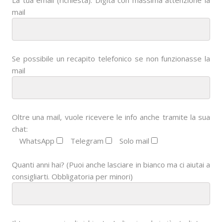
La tua email (richiesta). Digita con massima attenzione la
mail
Se possibile un recapito telefonico se non funzionasse la
mail
Oltre una mail, vuole ricevere le info anche tramite la sua
chat:
WhatsApp
Telegram
Solo mail
Quanti anni hai? (Puoi anche lasciare in bianco ma ci aiutai a
consigliarti. Obbligatoria per minori)