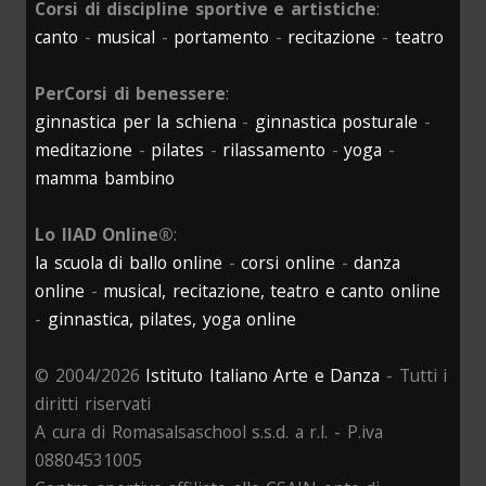
Corsi di discipline sportive e artistiche
:
canto
-
musical
-
portamento
-
recitazione
-
teatro
PerCorsi di benessere
:
ginnastica per la schiena
-
ginnastica posturale
-
meditazione
-
pilates
-
rilassamento
-
yoga
-
mamma bambino
Lo IIAD Online®
:
la scuola di ballo online
-
corsi online
-
danza
online
-
musical, recitazione, teatro e canto online
-
ginnastica, pilates, yoga online
© 2004/2026
Istituto Italiano Arte e Danza
- Tutti i
diritti riservati
A cura di Romasalsaschool s.s.d. a r.l. - P.iva
08804531005