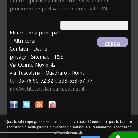
Centro sportivo affiliato allo CSAIN ente di
promozione sportiva riconosciuto dal CONI
Elenco corsi principali
-
Altri corsi
Contatti
-
Dati e
privacy
-
Sitemap
-
RSS
Via Quinto Novio 42
via Tuscolana - Quadraro - Roma
tel.
06-76 90 72 32
o
333-633 67 77
info@istitutoitalianoarteedanza.it
Questo sito impiega cookies, anche di terze parti. Chiudendo questo banner,
scorrendo questa pagina o cliccando qualunque suo elemento, acconsenti
all'uso dei cookie.