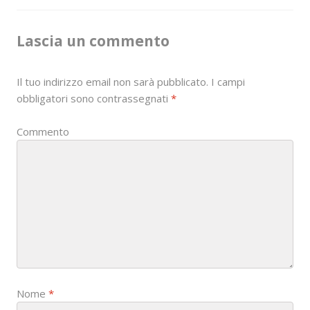
t
n
Lascia un commento
a
Il tuo indirizzo email non sarà pubblicato.
I campi
v
obbligatori sono contrassegnati
*
i
Commento
g
a
t
i
o
n
Nome
*