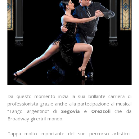
Da questo momento inizia la sua brillante carriera di
professionista grazie anche alla partecipazione al musical
“Tango argentino” di
Segovia
e
Orezzoli
che da
Broadway girerà il mondo.
Tappa molto importante del suo percorso artistico-