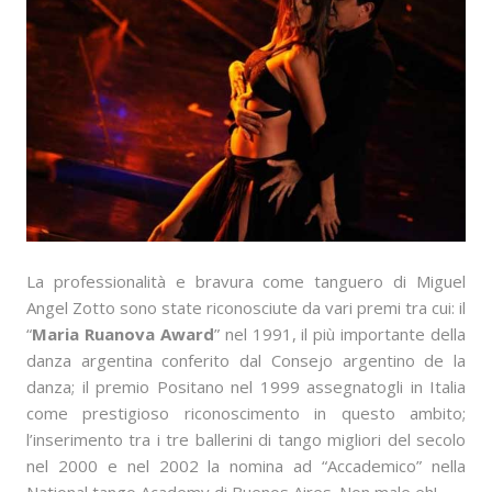
La professionalità e bravura come tanguero di Miguel
Angel Zotto sono state riconosciute da vari premi tra cui: il
“
Maria Ruanova Award
” nel 1991, il più importante della
danza argentina conferito dal Consejo argentino de la
danza; il premio Positano nel 1999 assegnatogli in Italia
come prestigioso riconoscimento in questo ambito;
l’inserimento tra i tre ballerini di tango migliori del secolo
nel 2000 e nel 2002 la nomina ad “Accademico” nella
National tango Academy di Buenos Aires. Non male eh!