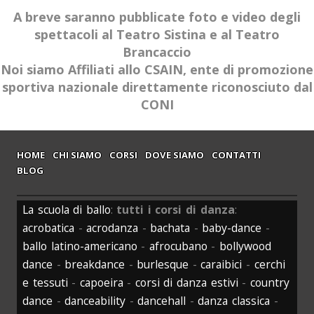
A breve saranno pubblicate foto e video degli
spettacoli al Teatro Sistina e al Teatro
Brancaccio
Noi siamo Affiliati allo CSAIN, ente di promozione
sportiva nazionale direttamente riconosciuto dal
CONI
HOME
CHI SIAMO
CORSI
DOVE SIAMO
CONTATTI
BLOG
La scuola di ballo
:
tutti i corsi di danza
:
acrobatica
-
acrodanza
-
bachata
-
baby-dance
-
ballo latino-americano
-
afrocubano
-
bollywood
dance
-
breakdance
-
burlesque
-
caraibici
-
cerchi
e tessuti
-
capoeira
-
corsi di danza estivi
-
country
dance
-
danceability
-
dancehall
-
danza classica
-