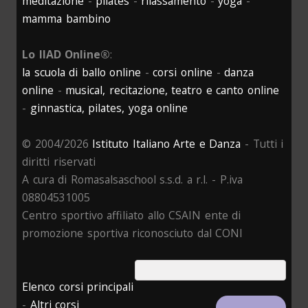
meditazione
-
pilates
-
rilassamento
-
yoga
-
mamma bambino
Lo IIAD Online®
:
la scuola di ballo online
-
corsi online
-
danza
online
-
musical, recitazione, teatro e canto online
-
ginnastica, pilates, yoga online
© 2004/2026
Istituto Italiano Arte e Danza
- Tutti i
diritti riservati
A cura di Romasalsaschool s.s.d. a r.l. - P.iva
08804531005
Centro sportivo affiliato allo CSAIN ente di
promozione sportiva riconosciuto dal CONI
Elenco corsi principali
-
Altri corsi