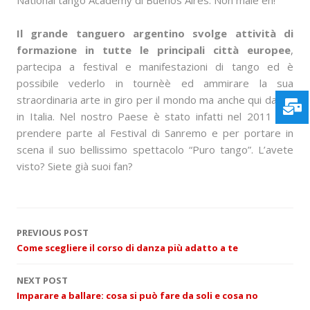
Il grande tanguero argentino svolge attività di
formazione in tutte le principali città europee
,
partecipa a festival e manifestazioni di tango ed è
possibile vederlo in tournèè ed ammirare la sua
straordinaria arte in giro per il mondo ma anche qui da noi
in Italia. Nel nostro Paese è stato infatti nel 2011 per
prendere parte al Festival di Sanremo e per portare in
scena il suo bellissimo spettacolo “Puro tango”. L’avete
visto? Siete già suoi fan?
P
PREVIOUS POST
Come scegliere il corso di danza più adatto a te
o
NEXT POST
s
Imparare a ballare: cosa si può fare da soli e cosa no