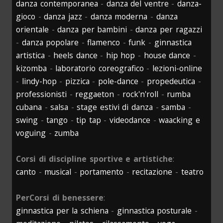
danza contemporanea
-
danza del ventre
-
danza-
gioco
-
danza jazz
-
danza moderna
-
danza
orientale
-
danza per bambini
-
danza per ragazzi
-
danza popolare
-
flamenco
-
funk
-
ginnastica
artistica
-
heels dance
-
hip hop
-
house dance
-
kizomba
-
laboratorio coreografico
-
lezioni-online
-
lindy-hop
-
pizzica
-
pole-dance
-
propedeutica
-
professionisti
-
reggaeton
-
rock'n'roll
-
rumba
cubana
-
salsa
-
stage estivi di danza
-
samba
-
swing
-
tango
-
tip tap
-
videodance
-
waacking e
voguing
-
zumba
Corsi di discipline sportive e artistiche
:
canto
-
musical
-
portamento
-
recitazione
-
teatro
PerCorsi di benessere
:
ginnastica per la schiena
-
ginnastica posturale
-