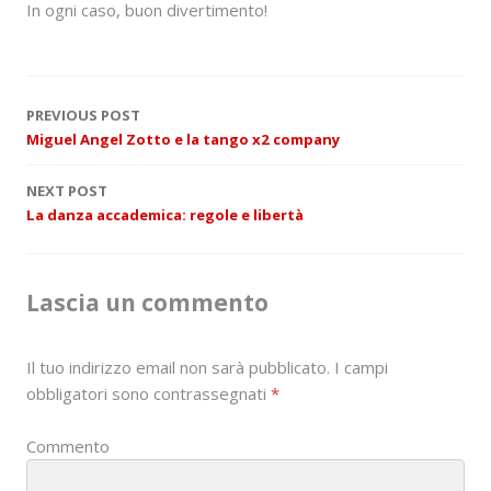
In ogni caso, buon divertimento!
P
PREVIOUS POST
Miguel Angel Zotto e la tango x2 company
o
NEXT POST
s
La danza accademica: regole e libertà
t
n
Lascia un commento
a
Il tuo indirizzo email non sarà pubblicato.
I campi
v
obbligatori sono contrassegnati
*
i
Commento
g