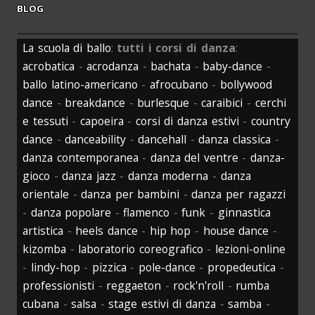
BLOG
La scuola di ballo
:
tutti i corsi di danza
:
acrobatica
-
acrodanza
-
bachata
-
baby-dance
-
ballo latino-americano
-
afrocubano
-
bollywood
dance
-
breakdance
-
burlesque
-
caraibici
-
cerchi
e tessuti
-
capoeira
-
corsi di danza estivi
-
country
dance
-
danceability
-
dancehall
-
danza classica
-
danza contemporanea
-
danza del ventre
-
danza-
gioco
-
danza jazz
-
danza moderna
-
danza
orientale
-
danza per bambini
-
danza per ragazzi
-
danza popolare
-
flamenco
-
funk
-
ginnastica
artistica
-
heels dance
-
hip hop
-
house dance
-
kizomba
-
laboratorio coreografico
-
lezioni-online
-
lindy-hop
-
pizzica
-
pole-dance
-
propedeutica
-
professionisti
-
reggaeton
-
rock'n'roll
-
rumba
cubana
-
salsa
-
stage estivi di danza
-
samba
-