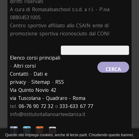
diritti riservati
A cura di Romasalsaschool s.s.d. a r.l. - P.iva
08804531005
Centro sportivo affiliato allo CSAIN ente di
promozione sportiva riconosciuto dal CONI
Elenco corsi principali
-
Altri corsi
Contatti
-
Dati e
privacy
-
Sitemap
-
RSS
Via Quinto Novio 42
via Tuscolana - Quadraro - Roma
tel.
06-76 90 72 32
o
333-633 67 77
info@istitutoitalianoarteedanza.it
Questo sito impiega cookies, anche di terze parti. Chiudendo questo banner,