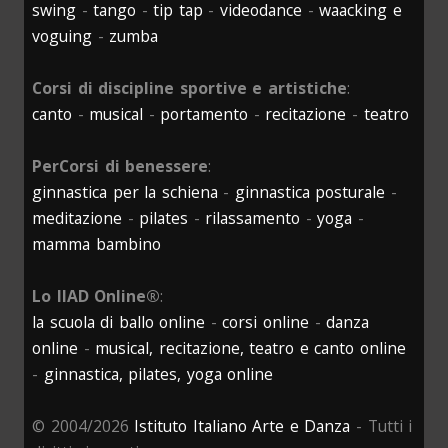
swing
-
tango
-
tip tap
-
videodance
-
waacking e
voguing
-
zumba
Corsi di discipline sportive e artistiche
:
canto
-
musical
-
portamento
-
recitazione
-
teatro
PerCorsi di benessere
:
ginnastica per la schiena
-
ginnastica posturale
-
meditazione
-
pilates
-
rilassamento
-
yoga
-
mamma bambino
Lo IIAD Online®
:
la scuola di ballo online
-
corsi online
-
danza
online
-
musical, recitazione, teatro e canto online
-
ginnastica, pilates, yoga online
© 2004/2026
Istituto Italiano Arte e Danza
- Tutti i