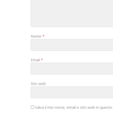
i
o
n
Nome
*
Email
*
Sito web
Salva il mio nome, email e sito web in ques