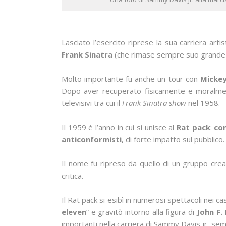
Lasciato l’esercito riprese la sua carriera arti
Frank Sinatra
(che rimase sempre suo grande am
Molto importante fu anche un tour con
Micke
Dopo aver recuperato fisicamente e moralmen
televisivi tra cui il
Frank Sinatra show
nel 1958.
Il 1959 è l’anno in cui si unisce al
Rat pack
:
con
anticonformisti
, di forte impatto sul pubblico.
Il nome fu ripreso da quello di un gruppo creat
critica.
Il Rat pack si esibì in numerosi spettacoli nei ca
eleven
” e gravitò intorno alla figura di
John F.
importanti nella carriera di Sammy Davis jr, sem