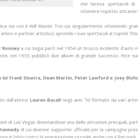
che faceva spettacoli di
ottenere rispetto attravers
stica sia con il Will Mastin Trio sia singolarmente ottenendo gran
ico e partner artistico) aprendo i suoi spettacoli al
Capitol The
y Rooney
a cui seguì però nel 1954 un brusco incidente d’auto ne
te, nel 1955 pubblicò due album di grande successo, fece num
 lui Frank Sinatra, Dean Martin, Peter Lawford e Joey Bisho
o dall’attrice
Lauren Bacall
negli anni ’50 formato da vari artisti 
sinò di Las Vegas diventandone una delle attrazioni principali, part
 Kennedy
di cui divenne supporter ufficiale per la campagna pres
pre in lotta contro la segregazione razziale anche con il Rat pack.