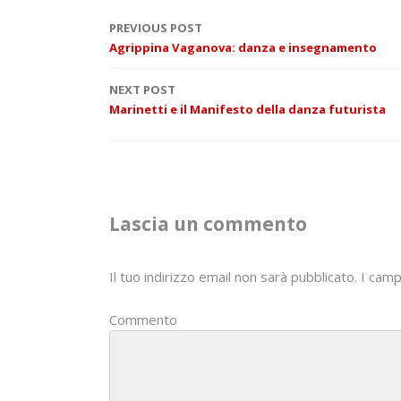
P
PREVIOUS POST
Agrippina Vaganova: danza e insegnamento
o
NEXT POST
s
Marinetti e il Manifesto della danza futurista
t
n
a
Lascia un commento
v
i
Il tuo indirizzo email non sarà pubblicato.
I camp
g
Commento
a
t