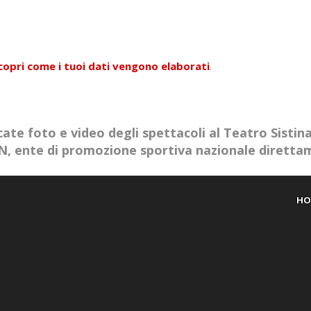
copri come i tuoi dati vengono elaborati
.
ate foto e video degli spettacoli al Teatro Sistin
AIN, ente di promozione sportiva nazionale dirett
HO