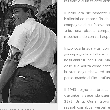
razziale e di un talento arti
Il ballo era sicuramente
ballerini
ed imparò fin da p
compagnia di cui faceva par
trio
, una piccola compa
mascherando con vari espedi
Iniziò così la sua vita fuor
già impegnata a lottare con
negli anni ‘30 con il Will
delle sue abilità come can
la star degli show ed ini
partecipando al film “
Rufus
Il 1943 segnò una brusca 
durante la seconda guerr
Stati Uniti
. Qui si trovò
razziali con abusi verbali
r i diritti civili del ’63.