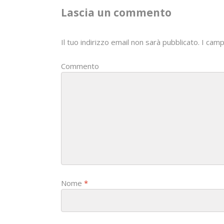
a
Lascia un commento
v
i
Il tuo indirizzo email non sarà pubblicato.
I camp
g
Commento
a
t
i
o
n
Nome
*