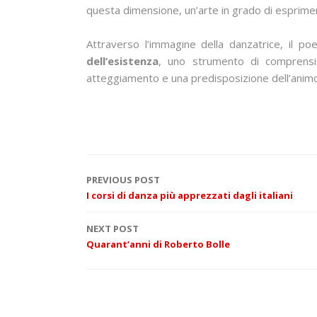
questa dimensione, un’arte in grado di esprimers
Attraverso l’immagine della danzatrice, il p
dell’esistenza
, uno strumento di comprensi
atteggiamento e una predisposizione dell’animo 
P
PREVIOUS POST
I corsi di danza più apprezzati dagli italiani
o
NEXT POST
s
Quarant’anni di Roberto Bolle
t
n