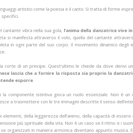
inguaggi artistici come la poesia e il canto. Si tratta di forme es
specifici.
l cantante vibra nella sua gola,
l’anima della danzatrice vive i
ta si manifesta attraverso il volo, quella del cantante attraverso
eta in ogni parte del suo corpo. Il movimento dinamico degli eleme
ce.
la corte di un principe. Quest’ultimo le chiede da dove derivi u
anese lascia che a fornire la risposta sia proprio la danzat
ntende esporre
.
i la componente istintiva gioca un ruolo essenziale. Non è un
esce a trasmettere con le tre immagini descritte il senso dell’inte
i elementi, della leggerezza dell’animo, della capacità di essere 
ione più spirituale della vita. Non è un caso se il ritmo e i suoni 
che se organizzati in maniera armonica diventano appunto musica. E