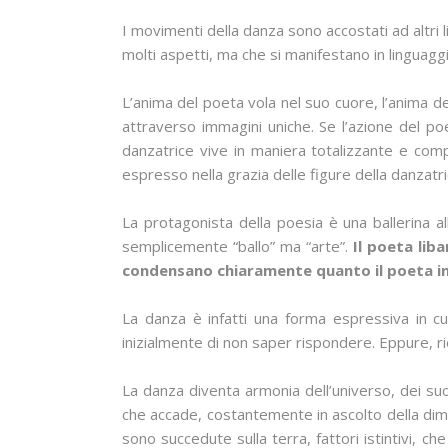
I movimenti della danza sono accostati ad altri l
molti aspetti, ma che si manifestano in linguaggi 
L’anima del poeta vola nel suo cuore, l’anima de
attraverso immagini uniche. Se l’azione del poe
danzatrice vive in maniera totalizzante e compl
espresso nella grazia delle figure della danzatri
La protagonista della poesia è una ballerina al
semplicemente “ballo” ma “arte”.
Il poeta lib
condensano chiaramente quanto il poeta i
La danza è infatti una forma espressiva in cu
inizialmente di non saper rispondere. Eppure, ri
La danza diventa armonia dell’universo, dei suo
che accade, costantemente in ascolto della dimens
sono succedute sulla terra, fattori istintivi, 