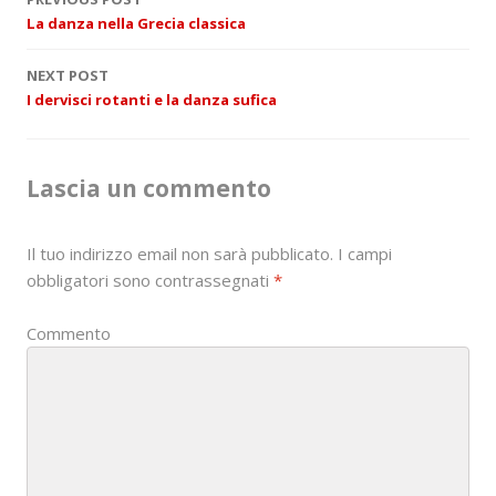
P
La danza nella Grecia classica
o
NEXT POST
s
I dervisci rotanti e la danza sufica
t
n
Lascia un commento
a
Il tuo indirizzo email non sarà pubblicato.
I campi
v
obbligatori sono contrassegnati
*
i
Commento
g
a
t
i