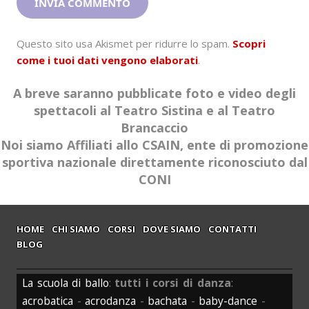
Questo sito usa Akismet per ridurre lo spam.
Scopri
come i tuoi dati vengono elaborati
.
A breve saranno pubblicate foto e video degli
spettacoli al Teatro Sistina e al Teatro
Brancaccio
Noi siamo Affiliati allo CSAIN, ente di promozione
sportiva nazionale direttamente riconosciuto dal
CONI
HOME
CHI SIAMO
CORSI
DOVE SIAMO
CONTATTI
BLOG
La scuola di ballo
:
tutti i corsi di danza
:
acrobatica
-
acrodanza
-
bachata
-
baby-dance
-