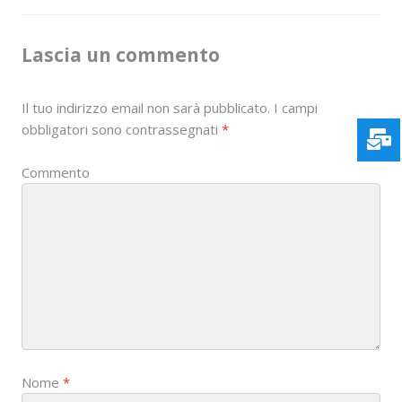
n
Lascia un commento
a
v
Il tuo indirizzo email non sarà pubblicato.
I campi
i
obbligatori sono contrassegnati
*
g
Commento
a
t
i
o
n
Nome
*