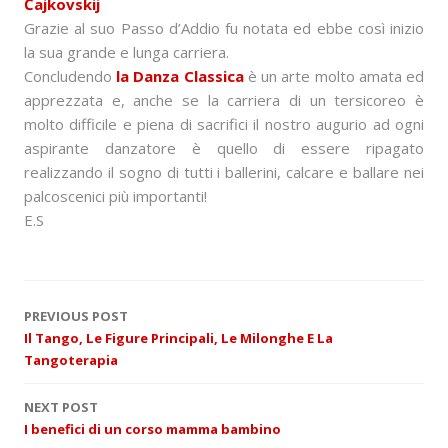
Čajkovskij
Grazie al suo Passo d’Addio fu notata ed ebbe così inizio
la sua grande e lunga carriera.
Concludendo
la Danza Classica
è un arte molto amata ed
apprezzata e, anche se la carriera di un tersicoreo è
molto difficile e piena di sacrifici il nostro augurio ad ogni
aspirante danzatore è quello di essere ripagato
realizzando il sogno di tutti i ballerini, calcare e ballare nei
palcoscenici più importanti!
E.S
P
PREVIOUS POST
Il Tango, Le Figure Principali, Le Milonghe E La
o
Tangoterapia
s
NEXT POST
I benefici di un corso mamma bambino
t