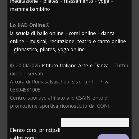
meditazione
-
pilates
-
rilassamento
-
yoga
-
mamma bambino
Lo IIAD Online®
:
la scuola di ballo online
-
corsi online
-
danza
online
-
musical, recitazione, teatro e canto online
-
ginnastica, pilates, yoga online
© 2004/2026
Istituto Italiano Arte e Danza
- Tutti i
diritti riservati
A cura di Romasalsaschool s.s.d. a r.l. - P.iva
08804531005
Centro sportivo affiliato allo CSAIN ente di
promozione sportiva riconosciuto dal CONI
Elenco corsi principali
-
Altri corsi