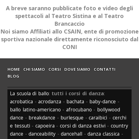
A breve saranno pubblicate foto e video degli
spettacoli al Teatro Sistina e al Teatro
Brancaccio
Noi siamo Affiliati allo CSAIN, ente di promozione
sportiva nazionale direttamente riconosciuto dal
CONI
HOME
CHI SIAMO
CORSI
DOVE SIAMO
CONTATTI
BLOG
La scuola di ballo
:
tutti i corsi di danza
:
acrobatica
-
acrodanza
-
bachata
-
baby-dance
-
ballo latino-americano
-
afrocubano
-
bollywood
dance
-
breakdance
-
burlesque
-
caraibici
-
cerchi
e tessuti
-
capoeira
-
corsi di danza estivi
-
country
dance
-
danceability
-
dancehall
-
danza classica
-