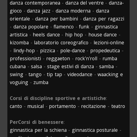
danza contemporanea
-
danza del ventre
-
danza-
gioco
-
danza jazz
-
danza moderna
-
danza
orientale
-
danza per bambini
-
danza per ragazzi
-
danza popolare
-
flamenco
-
funk
-
ginnastica
artistica
-
heels dance
-
hip hop
-
house dance
-
kizomba
-
laboratorio coreografico
-
lezioni-online
-
lindy-hop
-
pizzica
-
pole-dance
-
propedeutica
-
professionisti
-
reggaeton
-
rock'n'roll
-
rumba
cubana
-
salsa
-
stage estivi di danza
-
samba
-
swing
-
tango
-
tip tap
-
videodance
-
waacking e
voguing
-
zumba
Corsi di discipline sportive e artistiche
:
canto
-
musical
-
portamento
-
recitazione
-
teatro
PerCorsi di benessere
:
ginnastica per la schiena
-
ginnastica posturale
-