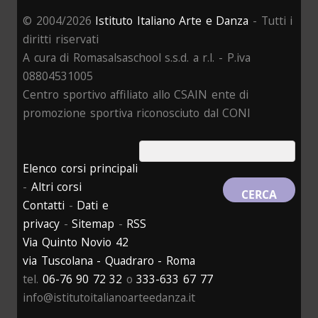
© 2004/2026
Istituto Italiano Arte e Danza
- Tutti i
diritti riservati
A cura di Romasalsaschool s.s.d. a r.l. - P.iva
08804531005
Centro sportivo affiliato allo CSAIN ente di
promozione sportiva riconosciuto dal CONI
Elenco corsi principali
-
Altri corsi
Contatti
-
Dati e
privacy
-
Sitemap
-
RSS
Via Quinto Novio 42
via Tuscolana - Quadraro - Roma
tel.
06-76 90 72 32
o
333-633 67 77
info@istitutoitalianoarteedanza.it