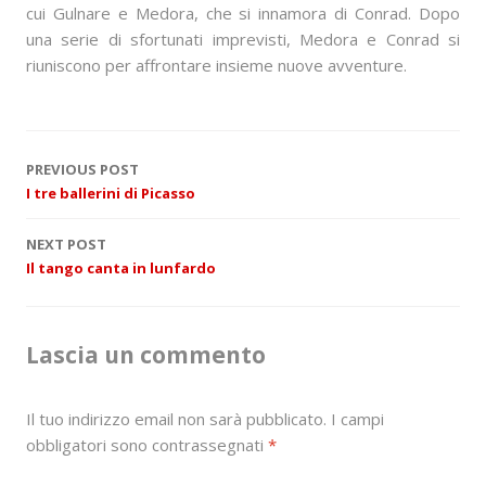
cui Gulnare e Medora, che si innamora di Conrad. Dopo
una serie di sfortunati imprevisti, Medora e Conrad si
riuniscono per affrontare insieme nuove avventure.
P
PREVIOUS POST
I tre ballerini di Picasso
o
NEXT POST
s
Il tango canta in lunfardo
t
n
Lascia un commento
a
Il tuo indirizzo email non sarà pubblicato.
I campi
v
obbligatori sono contrassegnati
*
i