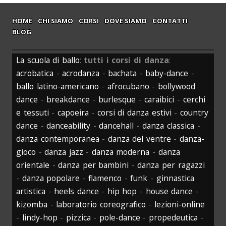
HOME
CHI SIAMO
CORSI
DOVE SIAMO
CONTATTI
BLOG
La scuola di ballo
:
tutti i corsi di danza
:
acrobatica
-
acrodanza
-
bachata
-
baby-dance
-
ballo latino-americano
-
afrocubano
-
bollywood
dance
-
breakdance
-
burlesque
-
caraibici
-
cerchi
e tessuti
-
capoeira
-
corsi di danza estivi
-
country
dance
-
danceability
-
dancehall
-
danza classica
-
danza contemporanea
-
danza del ventre
-
danza-
gioco
-
danza jazz
-
danza moderna
-
danza
orientale
-
danza per bambini
-
danza per ragazzi
-
danza popolare
-
flamenco
-
funk
-
ginnastica
artistica
-
heels dance
-
hip hop
-
house dance
-
kizomba
-
laboratorio coreografico
-
lezioni-online
-
lindy-hop
-
pizzica
-
pole-dance
-
propedeutica
-