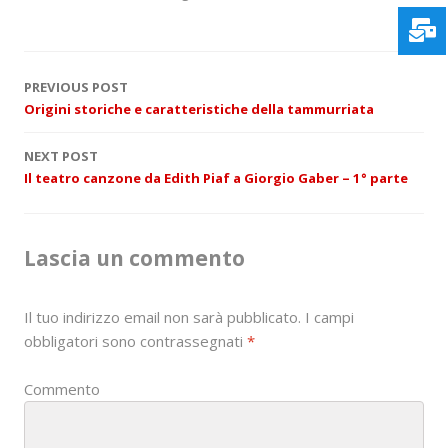
P
PREVIOUS POST
Origini storiche e caratteristiche della tammurriata
o
NEXT POST
s
Il teatro canzone da Edith Piaf a Giorgio Gaber – 1° parte
t
n
Lascia un commento
a
Il tuo indirizzo email non sarà pubblicato.
I campi
v
obbligatori sono contrassegnati
*
i
Commento
g
a