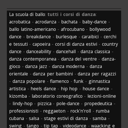
La scuola di ballo
:
tutti i corsi di danza
:
acrobatica
-
acrodanza
-
bachata
-
baby-dance
-
ballo latino-americano
-
afrocubano
-
bollywood
dance
-
breakdance
-
burlesque
-
caraibici
-
cerchi
e tessuti
-
capoeira
-
corsi di danza estivi
-
country
dance
-
danceability
-
dancehall
-
danza classica
-
danza contemporanea
-
danza del ventre
-
danza-
gioco
-
danza jazz
-
danza moderna
-
danza
orientale
-
danza per bambini
-
danza per ragazzi
-
danza popolare
-
flamenco
-
funk
-
ginnastica
artistica
-
heels dance
-
hip hop
-
house dance
-
kizomba
-
laboratorio coreografico
-
lezioni-online
-
lindy-hop
-
pizzica
-
pole-dance
-
propedeutica
-
professionisti
-
reggaeton
-
rock'n'roll
-
rumba
cubana
-
salsa
-
stage estivi di danza
-
samba
-
swing
-
tango
-
tip tap
-
videodance
-
waacking e