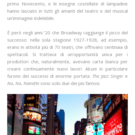
primo Novecento, e le insegne costellate di lampadine
hanno lasciato in tutti gli amanti del teatro e del musical
un’immagine indelebile.
È però negli anni ’20 che Broadway raggiunge il picco del
successo: nella sola stagione 1927-1928, ad esempio,
erano in attività più di 70 teatri, che offrivano centinaia di
spettacoli. Si trattava di un’opportunità unica per i
produttori che, naturalmente, avevano carta bianca per
creare continuamente nuovi lavori. Alcuni in particolare
furono dei successi di enorme portata:
The Jazz Singer
e
No, No, Nanette
sono solo due dei più famosi.