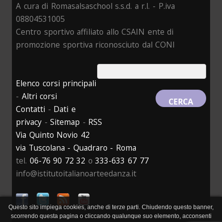
A cura di Romasalsaschool s.s.d. a r.l. - P.iva
08804531005
Centro sportivo affiliato allo CSAIN ente di
promozione sportiva riconosciuto dal CONI
Elenco corsi principali
-
Altri corsi
Contatti
-
Dati e
privacy
-
Sitemap
-
RSS
Via Quinto Novio 42
via Tuscolana - Quadraro - Roma
tel.
06-76 90 72 32
o
333-633 67 77
info@istitutoitalianoarteedanza.it
Questo sito impiega cookies, anche di terze parti. Chiudendo questo banner,
scorrendo questa pagina o cliccando qualunque suo elemento, acconsenti