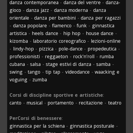
danza contemporanea
-
danza del ventre
-
danza-
gioco
-
danza jazz
-
danza moderna
-
danza
orientale
-
danza per bambini
-
danza per ragazzi
-
danza popolare
-
flamenco
-
funk
-
ginnastica
artistica
-
heels dance
-
hip hop
-
house dance
-
kizomba
-
laboratorio coreografico
-
lezioni-online
-
lindy-hop
-
pizzica
-
pole-dance
-
propedeutica
-
professionisti
-
reggaeton
-
rock'n'roll
-
rumba
cubana
-
salsa
-
stage estivi di danza
-
samba
-
swing
-
tango
-
tip tap
-
videodance
-
waacking e
voguing
-
zumba
Corsi di discipline sportive e artistiche
:
canto
-
musical
-
portamento
-
recitazione
-
teatro
PerCorsi di benessere
:
ginnastica per la schiena
-
ginnastica posturale
-