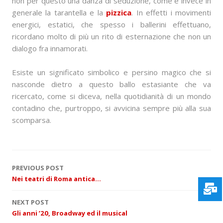
non per questo una danza di seduzione, come è invece in
generale la tarantella e la
pizzica
. In effetti i movimenti
energici, estatici, che spesso i ballerini effettuano,
ricordano molto di più un rito di esternazione che non un
dialogo fra innamorati.
Esiste un significato simbolico e persino magico che si
nasconde dietro a questo ballo estasiante che va
ricercato, come si diceva, nella quotidianità di un mondo
contadino che, purtroppo, si avvicina sempre più alla sua
scomparsa.
P
PREVIOUS POST
Nei teatri di Roma antica…
o
NEXT POST
s
Gli anni ’20, Broadway ed il musical