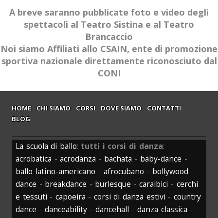
A breve saranno pubblicate foto e video degli
spettacoli al Teatro Sistina e al Teatro
Brancaccio
Noi siamo Affiliati allo CSAIN, ente di promozione
sportiva nazionale direttamente riconosciuto dal
CONI
HOME
CHI SIAMO
CORSI
DOVE SIAMO
CONTATTI
BLOG
La scuola di ballo
:
tutti i corsi di danza
:
acrobatica
-
acrodanza
-
bachata
-
baby-dance
-
ballo latino-americano
-
afrocubano
-
bollywood
dance
-
breakdance
-
burlesque
-
caraibici
-
cerchi
e tessuti
-
capoeira
-
corsi di danza estivi
-
country
dance
-
danceability
-
dancehall
-
danza classica
-