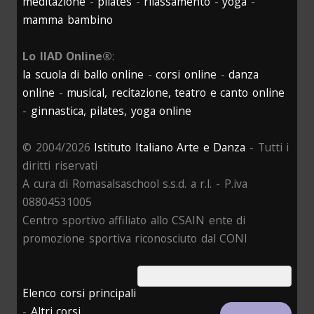
meditazione
-
pilates
-
rilassamento
-
yoga
-
mamma bambino
Lo IIAD Online®
:
la scuola di ballo online
-
corsi online
-
danza
online
-
musical, recitazione, teatro e canto online
-
ginnastica, pilates, yoga online
© 2004/2026
Istituto Italiano Arte e Danza
- Tutti i
diritti riservati
A cura di Romasalsaschool s.s.d. a r.l. - P.iva
08804531005
Centro sportivo affiliato allo CSAIN ente di
promozione sportiva riconosciuto dal CONI
Elenco corsi principali
-
Altri corsi