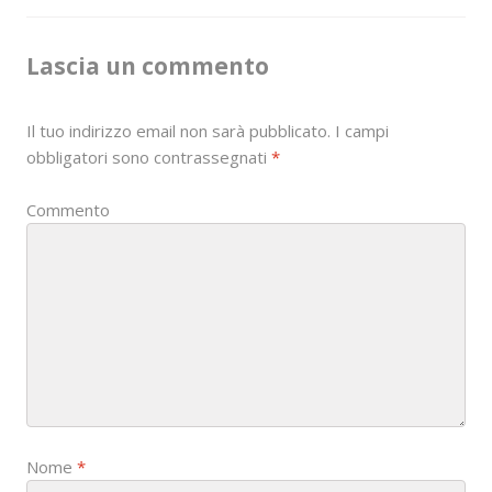
t
n
Lascia un commento
a
Il tuo indirizzo email non sarà pubblicato.
I campi
v
obbligatori sono contrassegnati
*
i
Commento
g
a
t
i
o
n
Nome
*