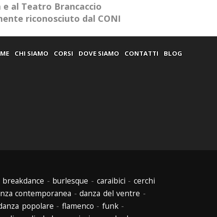
a e al Teatro Brancaccio
amente riconosciuto dal CONI
ME
CHI SIAMO
CORSI
DOVE SIAMO
CONTATTI
BLOG
-
breakdance
-
burlesque
-
caraibici
-
cerchi
nza contemporanea
-
danza del ventre
-
danza popolare
-
flamenco
-
funk
-