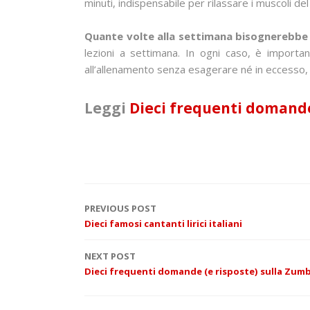
minuti, indispensabile per rilassare i muscoli del
Quante volte alla settimana bisognerebbe 
lezioni a settimana. In ogni caso, è importa
all’allenamento senza esagerare né in eccesso, n
Leggi
Dieci frequenti domande
P
PREVIOUS POST
Dieci famosi cantanti lirici italiani
o
NEXT POST
s
Dieci frequenti domande (e risposte) sulla Zumb
t