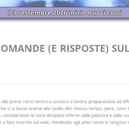
Il 3 settembre 2026 inizio nuovi corsi
DOMANDE (E RISPOSTE) SU
ano alle prese con il rientro a scuola o a lavoro, preparandosi ad a
che ci si lascia oramai alle spalle. Allo stesso tempo, però, son
 considerando le varie discipline offerte dalle palestre e dalle s
no a fare ricerche sul web, chiedendo agli amici come si tengono 