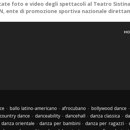
ate foto e video degli spettacoli al Teatro Sistin
AIN, ente di promozione sportiva nazionale dirett
HO
ce
-
ballo latino-americano
-
afrocubano
-
bollywood dance
country dance
-
danceability
-
dancehall
-
danza classica
-
da
-
danza orientale
-
danza per bambini
-
danza per ragazzi
-