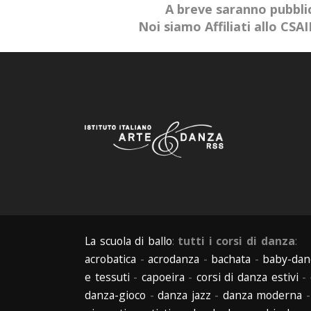
A breve saranno pubblic
Noi siamo Affiliati allo CS
La scuola di ballo
:
tutti i corsi di danza
:
acrobatica
-
acrodanza
-
bachata
-
baby-dan
e tessuti
-
capoeira
-
corsi di danza estivi
-
danza-gioco
-
danza jazz
-
danza moderna