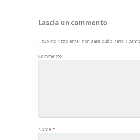
n
a
Lascia un commento
v
i
Il tuo indirizzo email non sarà pubblicato.
I camp
g
Commento
a
t
i
o
n
Nome
*