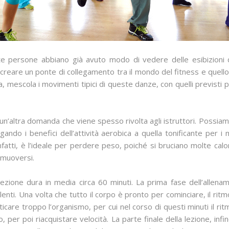
 persone abbiano già avuto modo di vedere delle esibizioni d
creare un ponte di collegamento tra il mondo del fitness e quello
a, mescola i movimenti tipici di queste danze, con quelli previsti 
n’altra domanda che viene spesso rivolta agli istruttori. Possiamo
ugando i benefici dell’attività aerobica a quella tonificante per
infatti, è l’ideale per perdere peso, poiché si bruciano molte calor
 muoversi.
ezione dura in media circa 60 minuti. La prima fase dell’allena
enti. Una volta che tutto il corpo è pronto per cominciare, il ritmo
icare troppo l’organismo, per cui nel corso di questi minuti il r
o, per poi riacquistare velocità. La parte finale della lezione, i