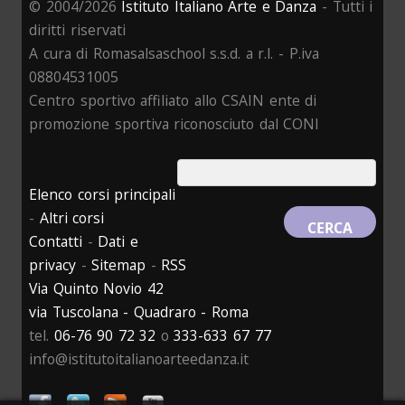
© 2004/2026
Istituto Italiano Arte e Danza
- Tutti i
diritti riservati
A cura di Romasalsaschool s.s.d. a r.l. - P.iva
08804531005
Centro sportivo affiliato allo CSAIN ente di
promozione sportiva riconosciuto dal CONI
Elenco corsi principali
-
Altri corsi
Contatti
-
Dati e
privacy
-
Sitemap
-
RSS
Via Quinto Novio 42
via Tuscolana - Quadraro - Roma
tel.
06-76 90 72 32
o
333-633 67 77
info@istitutoitalianoarteedanza.it