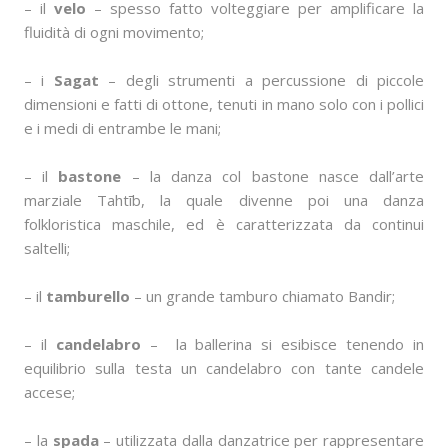
– il
velo
– spesso fatto volteggiare per amplificare la
fluidità di ogni movimento;
– i
Sagat
– degli strumenti a percussione di piccole
dimensioni e fatti di ottone, tenuti in mano solo con i pollici
e i medi di entrambe le mani;
– il
bastone
– la danza col bastone nasce dall’arte
marziale Tahtīb, la quale divenne poi una danza
folkloristica maschile, ed è caratterizzata da continui
saltelli;
– il
tamburello
– un grande tamburo chiamato Bandir;
– il
candelabro
– la ballerina si esibisce tenendo in
equilibrio sulla testa un candelabro con tante candele
accese;
– la
spada
– utilizzata dalla danzatrice per rappresentare