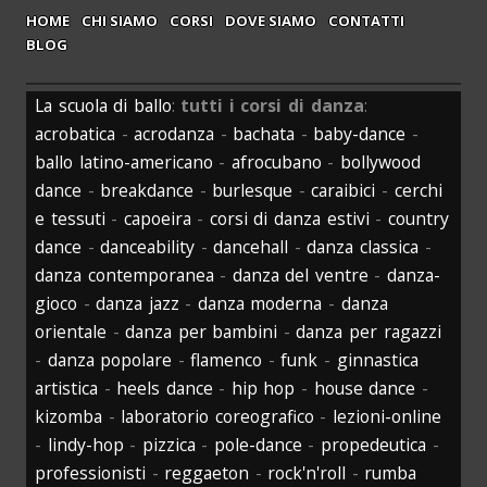
HOME
CHI SIAMO
CORSI
DOVE SIAMO
CONTATTI
BLOG
La scuola di ballo
:
tutti i corsi di danza
:
acrobatica
-
acrodanza
-
bachata
-
baby-dance
-
ballo latino-americano
-
afrocubano
-
bollywood
dance
-
breakdance
-
burlesque
-
caraibici
-
cerchi
e tessuti
-
capoeira
-
corsi di danza estivi
-
country
dance
-
danceability
-
dancehall
-
danza classica
-
danza contemporanea
-
danza del ventre
-
danza-
gioco
-
danza jazz
-
danza moderna
-
danza
orientale
-
danza per bambini
-
danza per ragazzi
-
danza popolare
-
flamenco
-
funk
-
ginnastica
artistica
-
heels dance
-
hip hop
-
house dance
-
kizomba
-
laboratorio coreografico
-
lezioni-online
-
lindy-hop
-
pizzica
-
pole-dance
-
propedeutica
-
professionisti
-
reggaeton
-
rock'n'roll
-
rumba