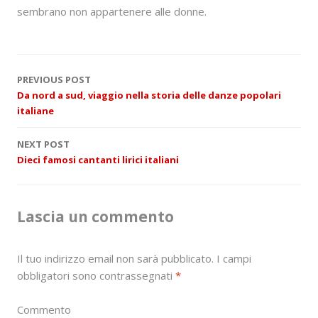
sembrano non appartenere alle donne.
P
PREVIOUS POST
Da nord a sud, viaggio nella storia delle danze popolari
o
italiane
s
NEXT POST
Dieci famosi cantanti lirici italiani
t
n
Lascia un commento
a
v
Il tuo indirizzo email non sarà pubblicato.
I campi
i
obbligatori sono contrassegnati
*
g
Commento