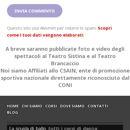
Questo sito usa Akismet per ridurre lo spam.
Scopri
come i tuoi dati vengono elaborati
.
A breve saranno pubblicate foto e video degli
spettacoli al Teatro Sistina e al Teatro
Brancaccio
Noi siamo Affiliati allo CSAIN, ente di promozione
sportiva nazionale direttamente riconosciuto dal
CONI
HOME
CHI SIAMO
CORSI
DOVE SIAMO
CONTATTI
BLOG
La scuola di ballo
:
tutti i corsi di danza
: