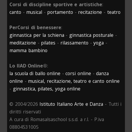
Corsi di discipline sportive e artistiche
:
canto
-
musical
-
portamento
-
recitazione
-
teatro
PerCorsi di benessere
:
ginnastica per la schiena
-
ginnastica posturale
-
meditazione
-
pilates
-
rilassamento
-
yoga
-
mamma bambino
Lo IIAD Online®
:
la scuola di ballo online
-
corsi online
-
danza
online
-
musical, recitazione, teatro e canto online
-
ginnastica, pilates, yoga online
© 2004/2026
Istituto Italiano Arte e Danza
- Tutti i
diritti riservati
A cura di Romasalsaschool s.s.d. a r.l. - P.iva
08804531005