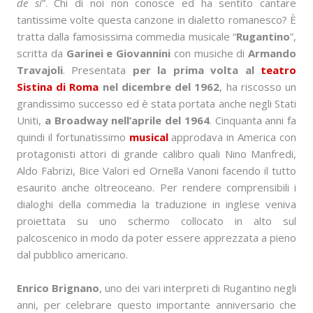
de sì
”. Chi di noi non conosce ed ha sentito cantare
tantissime volte questa canzone in dialetto romanesco? È
tratta dalla famosissima commedia musicale “
Rugantino
”,
scritta da
Garinei e Giovannini
con musiche di
Armando
Travajoli
. Presentata
per la prima volta al
teatro
Sistina di Roma
nel dicembre del 1962
, ha riscosso un
grandissimo successo ed è stata portata anche negli Stati
Uniti,
a Broadway nell’aprile del 1964
. Cinquanta anni fa
quindi il fortunatissimo
musical
approdava in America con
protagonisti attori di grande calibro quali Nino Manfredi,
Aldo Fabrizi, Bice Valori ed Ornella Vanoni facendo il tutto
esaurito anche oltreoceano. Per rendere comprensibili i
dialoghi della commedia la traduzione in inglese veniva
proiettata su uno schermo collocato in alto sul
palcoscenico in modo da poter essere apprezzata a pieno
dal pubblico americano.
Enrico Brignano
, uno dei vari interpreti di Rugantino negli
anni, per celebrare questo importante anniversario che