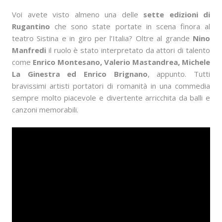
Voi avete visto almeno una delle
sette edizioni di
Rugantino
che sono state portate in scena finora al
teatro Sistina e in giro per l’Italia? Oltre al grande
Nino
Manfredi
il ruolo è stato interpretato da attori di talento
come
Enrico Montesano, Valerio Mastandrea, Michele
La Ginestra ed Enrico Brignano
, appunto. Tutti
bravissimi artisti portatori di romanità in una commedia
sempre molto piacevole e divertente arricchita da balli e
canzoni memorabili.