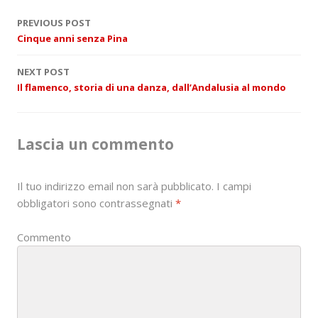
P
PREVIOUS POST
Cinque anni senza Pina
o
NEXT POST
s
Il flamenco, storia di una danza, dall’Andalusia al mondo
t
n
Lascia un commento
a
Il tuo indirizzo email non sarà pubblicato.
I campi
v
obbligatori sono contrassegnati
*
i
Commento
g
a
t