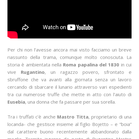
Per chi non l’avesse ancora mai visto facciamo un breve
riassunto della trama, comunque molto conosciuta. La
storia è ambientata nella
Roma papalina del 1830
in cui
vive
Rugantino
, un ragazzo povero, sfrontato e
sbruffone che va avanti alla giornata senza un lavoro
cercando di sbarcare il lunario attraverso vari espedienti
tra cui numerose truffe che mette in atto con l’aiuto di
Eusebia
, una donna che fa passare per sua sorella.
Tra i truffati c’è anche
Mastro Titta
, proprietario di una
locanda- che gestisce insieme al figlio Bojetto – e “boia”
dal carattere buono recentemente abbandonato dalla
moglie. Tramite inganno da parte di Rugantino Mastro