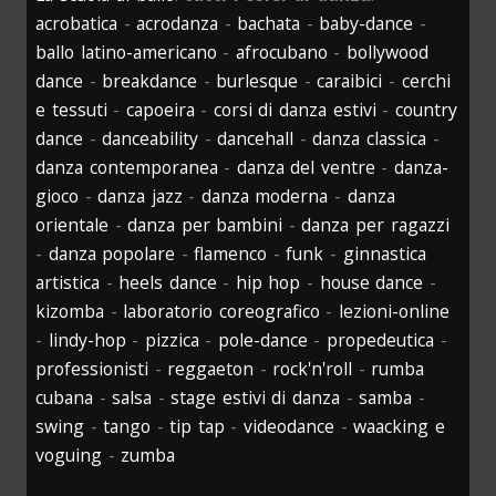
acrobatica
-
acrodanza
-
bachata
-
baby-dance
-
ballo latino-americano
-
afrocubano
-
bollywood
dance
-
breakdance
-
burlesque
-
caraibici
-
cerchi
e tessuti
-
capoeira
-
corsi di danza estivi
-
country
dance
-
danceability
-
dancehall
-
danza classica
-
danza contemporanea
-
danza del ventre
-
danza-
gioco
-
danza jazz
-
danza moderna
-
danza
orientale
-
danza per bambini
-
danza per ragazzi
-
danza popolare
-
flamenco
-
funk
-
ginnastica
artistica
-
heels dance
-
hip hop
-
house dance
-
kizomba
-
laboratorio coreografico
-
lezioni-online
-
lindy-hop
-
pizzica
-
pole-dance
-
propedeutica
-
professionisti
-
reggaeton
-
rock'n'roll
-
rumba
cubana
-
salsa
-
stage estivi di danza
-
samba
-
swing
-
tango
-
tip tap
-
videodance
-
waacking e
voguing
-
zumba