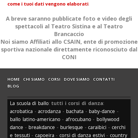
come i tuoi dati vengono elaborati
.
A breve saranno pubblicate foto e video degli
spettacoli al Teatro Sistina e al Teatro
Brancaccio
Noi siamo Affiliati allo CSAIN, ente di promozione
sportiva nazionale direttamente riconosciuto dal
CONI
HOME
CHI SIAMO
CORSI
DOVE SIAMO
CONTATTI
BLOG
La scuola di ballo
:
tutti i corsi di danza
:
acrobatica
-
acrodanza
-
bachata
-
baby-dance
-
ballo latino-americano
-
afrocubano
-
bollywood
dance
-
breakdance
-
burlesque
-
caraibici
-
cerchi
e tessuti
-
capoeira
-
corsi di danza estivi
-
country