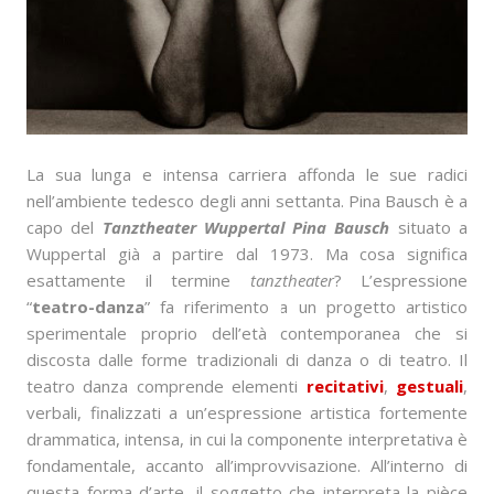
La sua lunga e intensa carriera affonda le sue radici
nell’ambiente tedesco degli anni settanta. Pina Bausch è a
capo del
Tanztheater Wuppertal Pina Bausch
situato a
Wuppertal già a partire dal 1973. Ma cosa significa
esattamente il termine
tanztheater
? L’espressione
“
teatro-danza
” fa riferimento a un progetto artistico
sperimentale proprio dell’età contemporanea che si
discosta dalle forme tradizionali di danza o di teatro. Il
teatro danza comprende elementi
recitativi
,
gestuali
,
verbali, finalizzati a un’espressione artistica fortemente
drammatica, intensa, in cui la componente interpretativa è
fondamentale, accanto all’improvvisazione. All’interno di
questa forma d’arte, il soggetto che interpreta la pièce