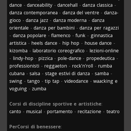
dance
-
danceability
-
dancehall
-
danza classica
-
danza contemporanea
-
danza del ventre
-
danza-
gioco
-
danza jazz
-
danza moderna
-
danza
orientale
-
danza per bambini
-
danza per ragazzi
-
danza popolare
-
flamenco
-
funk
-
ginnastica
artistica
-
heels dance
-
hip hop
-
house dance
-
kizomba
-
laboratorio coreografico
-
lezioni-online
-
lindy-hop
-
pizzica
-
pole-dance
-
propedeutica
-
professionisti
-
reggaeton
-
rock'n'roll
-
rumba
cubana
-
salsa
-
stage estivi di danza
-
samba
-
swing
-
tango
-
tip tap
-
videodance
-
waacking e
voguing
-
zumba
Corsi di discipline sportive e artistiche
:
canto
-
musical
-
portamento
-
recitazione
-
teatro
PerCorsi di benessere
: