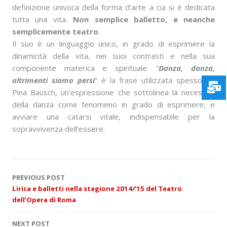
definizione univoca della forma d’arte a cui si è dedicata
tutta una vita.
Non semplice balletto, e neanche
semplicemente teatro
.
Il suo è un linguaggio unico, in grado di esprimere la
dinamicità della vita, nei suoi contrasti e nella sua
componente materica e spirituale. “
Danza, danza,
altrimenti siamo persi
” è la frase utilizzata spesso da
Pina Bausch, un’espressione che sottolinea la necessità
della danza come fenomeno in grado di esprimere, e
avviare una catarsi vitale, indispensabile per la
sopravvivenza dell’essere.
P
PREVIOUS POST
Lirica e balletti nella stagione 2014/’15 del Teatro
o
dell’Opera di Roma
s
NEXT POST