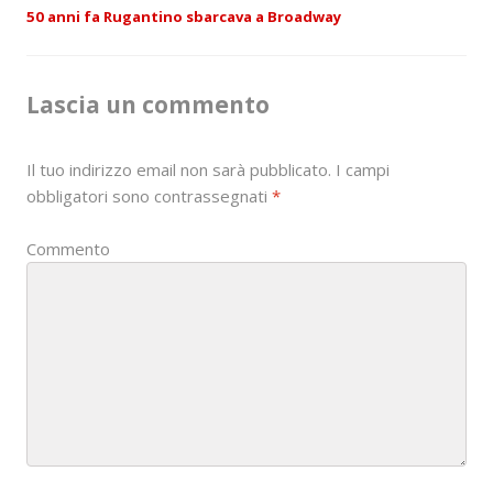
50 anni fa Rugantino sbarcava a Broadway
t
n
Lascia un commento
a
v
Il tuo indirizzo email non sarà pubblicato.
I campi
i
obbligatori sono contrassegnati
*
g
Commento
a
t
i
o
n