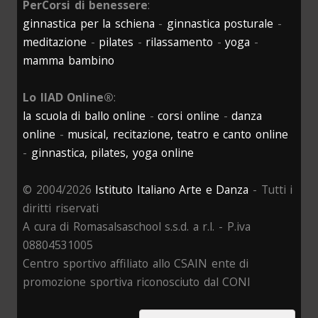
PerCorsi di benessere
:
ginnastica per la schiena
-
ginnastica posturale
-
meditazione
-
pilates
-
rilassamento
-
yoga
-
mamma bambino
Lo IIAD Online®
:
la scuola di ballo online
-
corsi online
-
danza
online
-
musical, recitazione, teatro e canto online
-
ginnastica, pilates, yoga online
© 2004/2026
Istituto Italiano Arte e Danza
- Tutti i
diritti riservati
A cura di Romasalsaschool s.s.d. a r.l. - P.iva
08804531005
Centro sportivo affiliato allo CSAIN ente di
promozione sportiva riconosciuto dal CONI