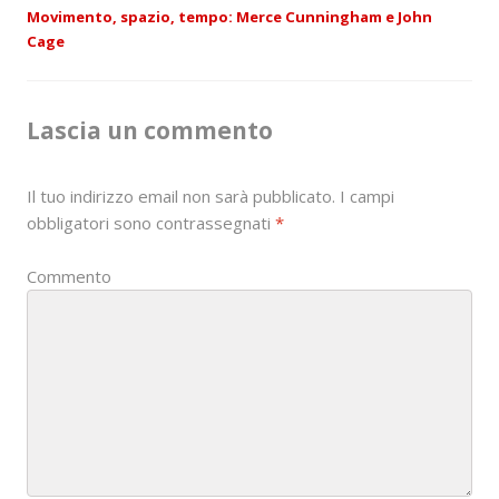
s
Movimento, spazio, tempo: Merce Cunningham e John
Cage
t
n
Lascia un commento
a
v
Il tuo indirizzo email non sarà pubblicato.
I campi
i
obbligatori sono contrassegnati
*
g
Commento
a
t
i
o
n