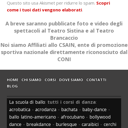
Questo sito usa Akismet per ridurre lo spam.
Scopri
come i tuoi dati vengono elaborati
.
A breve saranno pubblicate foto e video degli
spettacoli al Teatro Sistina e al Teatro
Brancaccio
Noi siamo Affiliati allo CSAIN, ente di promozione
sportiva nazionale direttamente riconosciuto dal
CONI
HOME
CHI SIAMO
CORSI
DOVE SIAMO
CONTATTI
BLOG
La scuola di ballo
:
tutti i corsi di danza
:
acrobatica
-
acrodanza
-
bachata
-
baby-dance
-
ballo latino-americano
-
afrocubano
-
bollywood
dance
-
breakdance
-
burlesque
-
caraibici
-
cerchi