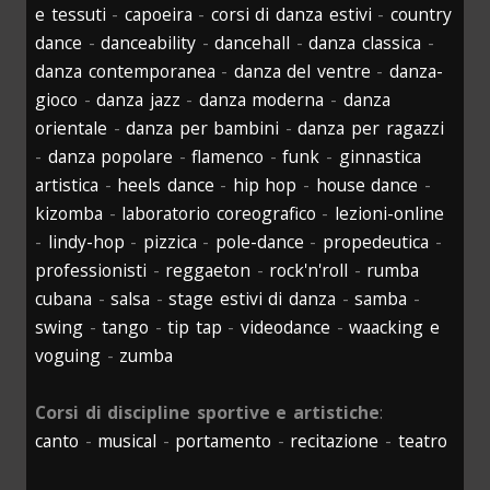
e tessuti
-
capoeira
-
corsi di danza estivi
-
country
dance
-
danceability
-
dancehall
-
danza classica
-
danza contemporanea
-
danza del ventre
-
danza-
gioco
-
danza jazz
-
danza moderna
-
danza
orientale
-
danza per bambini
-
danza per ragazzi
-
danza popolare
-
flamenco
-
funk
-
ginnastica
artistica
-
heels dance
-
hip hop
-
house dance
-
kizomba
-
laboratorio coreografico
-
lezioni-online
-
lindy-hop
-
pizzica
-
pole-dance
-
propedeutica
-
professionisti
-
reggaeton
-
rock'n'roll
-
rumba
cubana
-
salsa
-
stage estivi di danza
-
samba
-
swing
-
tango
-
tip tap
-
videodance
-
waacking e
voguing
-
zumba
Corsi di discipline sportive e artistiche
:
canto
-
musical
-
portamento
-
recitazione
-
teatro