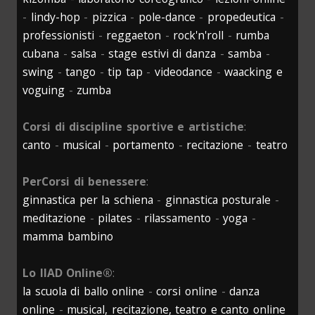
-
lindy-hop
-
pizzica
-
pole-dance
-
propedeutica
-
professionisti
-
reggaeton
-
rock'n'roll
-
rumba
cubana
-
salsa
-
stage estivi di danza
-
samba
-
swing
-
tango
-
tip tap
-
videodance
-
waacking e
voguing
-
zumba
Corsi di discipline sportive e artistiche
:
canto
-
musical
-
portamento
-
recitazione
-
teatro
PerCorsi di benessere
:
ginnastica per la schiena
-
ginnastica posturale
-
meditazione
-
pilates
-
rilassamento
-
yoga
-
mamma bambino
Lo IIAD Online®
:
la scuola di ballo online
-
corsi online
-
danza
online
-
musical, recitazione, teatro e canto online