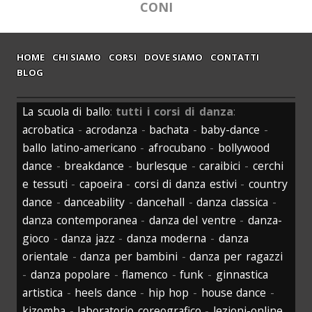
CONI
HOME
CHI SIAMO
CORSI
DOVE SIAMO
CONTATTI
BLOG
La scuola di ballo
:
tutti i corsi di danza
:
acrobatica
-
acrodanza
-
bachata
-
baby-dance
-
ballo latino-americano
-
afrocubano
-
bollywood
dance
-
breakdance
-
burlesque
-
caraibici
-
cerchi
e tessuti
-
capoeira
-
corsi di danza estivi
-
country
dance
-
danceability
-
dancehall
-
danza classica
-
danza contemporanea
-
danza del ventre
-
danza-
gioco
-
danza jazz
-
danza moderna
-
danza
orientale
-
danza per bambini
-
danza per ragazzi
-
danza popolare
-
flamenco
-
funk
-
ginnastica
artistica
-
heels dance
-
hip hop
-
house dance
-
kizomba
-
laboratorio coreografico
-
lezioni-online