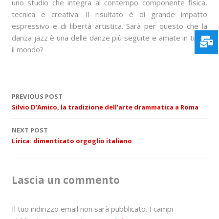
uno studio che integra al contempo componente fisica,
tecnica e creativa. Il risultato è di grande impatto
espressivo e di libertà artistica. Sarà per questo che la
danza jazz è una delle danze più seguite e amate in tutto
il mondo?
P
PREVIOUS POST
Silvio D’Amico, la tradizione dell’arte drammatica a Roma
o
NEXT POST
s
Lirica: dimenticato orgoglio italiano
t
n
Lascia un commento
a
Il tuo indirizzo email non sarà pubblicato.
I campi
v