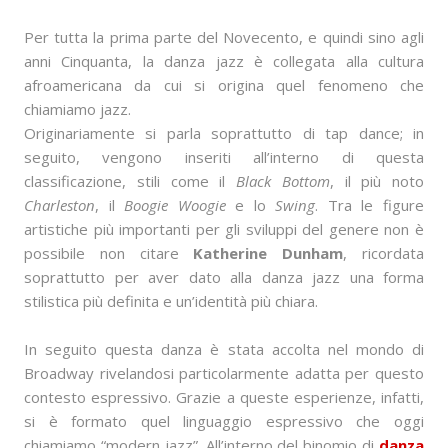
Per tutta la prima parte del Novecento, e quindi sino agli
anni Cinquanta, la danza jazz è collegata alla cultura
afroamericana da cui si origina quel fenomeno che
chiamiamo jazz.
Originariamente si parla soprattutto di tap dance; in
seguito, vengono inseriti all’interno di questa
classificazione, stili come il
Black Bottom
, il più noto
Charleston
, il
Boogie Woogie
e lo
Swing
. Tra le figure
artistiche più importanti per gli sviluppi del genere non è
possibile non citare
Katherine Dunham
, ricordata
soprattutto per aver dato alla danza jazz una forma
stilistica più definita e un’identità più chiara.
In seguito questa danza è stata accolta nel mondo di
Broadway rivelandosi particolarmente adatta per questo
contesto espressivo. Grazie a queste esperienze, infatti,
si è formato quel linguaggio espressivo che oggi
chiamiamo “modern jazz”. All’interno del binomio di
danza