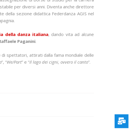
e stabile per diversi anni. Diventa anche direttore
nte della sezione didattica Federdanza AGIS nel
mpagnia.
ia della danza italiana
, dando vita ad alcune
Raffaele Paganini
.
 spettatori, attirati dalla fama mondiale delle
a
”, “
We/Part
” e “
Il lago dei cigni, ovvero il canto
”.