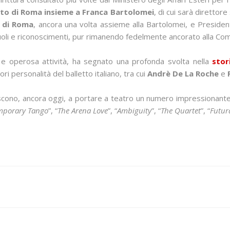
tto di Roma insieme a Franca Bartolomei
, di cui sarà direttor
o di Roma
, ancora una volta assieme alla Bartolomei, e Preside
uoli e riconoscimenti, pur rimanendo fedelmente ancorato alla Co
a e operosa attività, ha segnato una profonda svolta nella
stor
ri personalità del balletto italiano, tra cui
Andrè De La Roche
e
cono, ancora oggi, a portare a teatro un numero impressionante di
mporary Tango
”, “
The Arena Love
”, “
Ambiguity
”, “
The Quartet
”, “
Futur