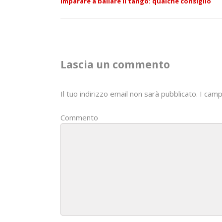
Imparare a ballare il tango: qualche consiglio
t
n
a
Lascia un commento
v
i
Il tuo indirizzo email non sarà pubblicato.
I camp
g
Commento
a
t
i
o
n