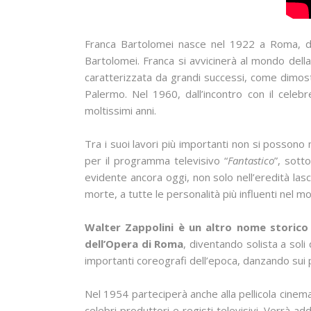
Franca Bartolomei nasce nel 1922 a Roma, da 
Bartolomei. Franca si avvicinerà al mondo della
caratterizzata da grandi successi, come dimostr
Palermo. Nel 1960, dall’incontro con il celebr
moltissimi anni.
Tra i suoi lavori più importanti non si possono n
per il programma televisivo “
Fantastico
”, sott
evidente ancora oggi, non solo nell’eredità la
morte, a tutte le personalità più influenti nel m
Walter Zappolini è un altro nome storico 
dell’Opera di Roma
, diventando solista a soli
importanti coreografi dell’epoca, danzando sui pi
Nel 1954 parteciperà anche alla pellicola cinem
celebri produttori e registi televisivi. Verrà ad