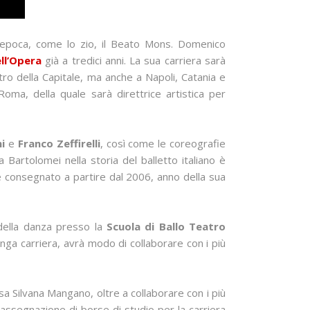
l’epoca, come lo zio, il Beato Mons. Domenico
ll’Opera
già a tredici anni. La sua carriera sarà
tro della Capitale, ma anche a Napoli, Catania e
Roma, della quale sarà direttrice artistica per
i
e
Franco Zeffirelli
, così come le coreografie
Bartolomei nella storia del balletto italiano è
e consegnato a partire dal 2006, anno della sua
o della danza presso la
Scuola di Ballo Teatro
lunga carriera, avrà modo di collaborare con i più
a Silvana Mangano, oltre a collaborare con i più
 l’assegnazione di borse di studio per la carriera