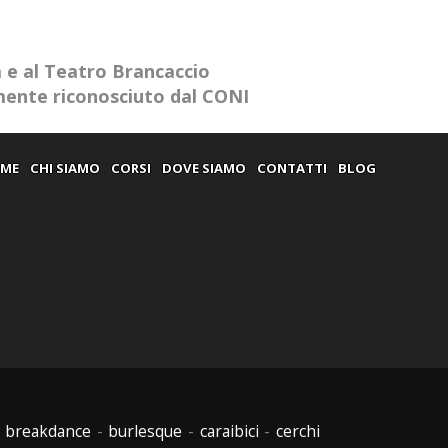
a e al Teatro Brancaccio
amente riconosciuto dal CONI
ME
CHI SIAMO
CORSI
DOVE SIAMO
CONTATTI
BLOG
-
breakdance
-
burlesque
-
caraibici
-
cerchi