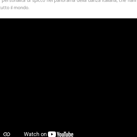
e personalità di spicco nel panorama della danza italiana, che ha
 tutto il mondo.