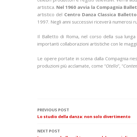
artistica.
Nel 1960 avvia la Compagnia Balle
artistico del
Centro Danza Classica Ballett
1997. Negli anni successivi riceverà numerosi r
Il Balletto di Roma, nel corso della sua lung
importanti collaborazioni artistiche con le maggio
Le opere portate in scena dalla Compagnia ries
produzioni più acclamate, come “
Otello
”, “
Conte
P
PREVIOUS POST
Lo studio della danza: non solo divertimento
o
NEXT POST
s