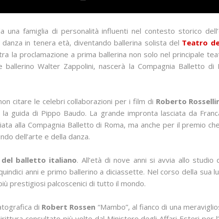
una famiglia di personalità influenti nel contesto storico del
 danza in tenera età, diventando ballerina solista del
Teatro de
a la proclamazione a prima ballerina non solo nel principale tea
e ballerino Walter Zappolini, nascerà la Compagnia Balletto di 
on citare le celebri collaborazioni per i film di
Roberto Rossellin
o la guida di Pippo Baudo. La grande impronta lasciata da Franca 
sciata alla Compagnia Balletto di Roma, ma anche per il premio ch
ondo dell’arte e della danza.
del balletto italiano
. All’età di nove anni si avvia allo studi
 quindici anni e primo ballerino a diciassette. Nel corso della sua 
ù prestigiosi palcoscenici di tutto il mondo.
atografica di
Robert Rossen
“Mambo”, al fianco di una meraviglios
dirittura consultato più volte dal Ministero degli Affari Esteri per