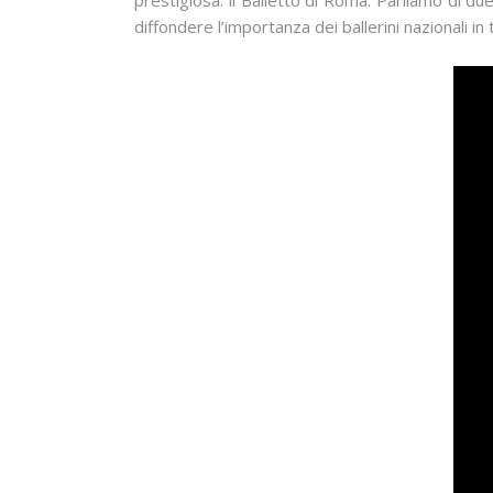
prestigiosa: il Balletto di Roma. Parliamo di du
diffondere l’importanza dei ballerini nazionali in