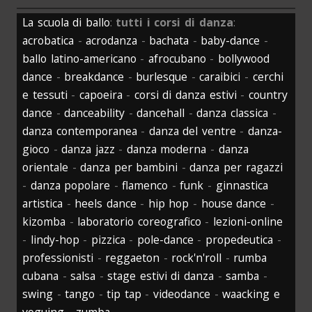
La scuola di ballo
:
tutti i corsi di danza
:
acrobatica
-
acrodanza
-
bachata
-
baby-dance
-
ballo latino-americano
-
afrocubano
-
bollywood
dance
-
breakdance
-
burlesque
-
caraibici
-
cerchi
e tessuti
-
capoeira
-
corsi di danza estivi
-
country
dance
-
danceability
-
dancehall
-
danza classica
-
danza contemporanea
-
danza del ventre
-
danza-
gioco
-
danza jazz
-
danza moderna
-
danza
orientale
-
danza per bambini
-
danza per ragazzi
-
danza popolare
-
flamenco
-
funk
-
ginnastica
artistica
-
heels dance
-
hip hop
-
house dance
-
kizomba
-
laboratorio coreografico
-
lezioni-online
-
lindy-hop
-
pizzica
-
pole-dance
-
propedeutica
-
professionisti
-
reggaeton
-
rock'n'roll
-
rumba
cubana
-
salsa
-
stage estivi di danza
-
samba
-
swing
-
tango
-
tip tap
-
videodance
-
waacking e