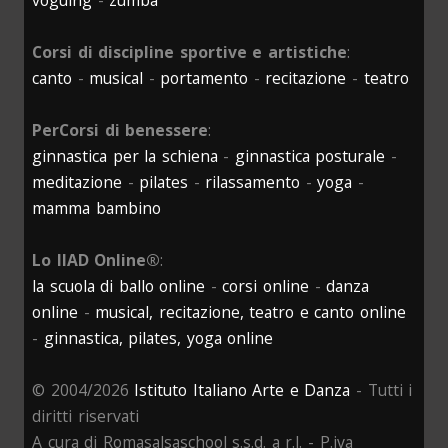
voguing
-
zumba
Corsi di discipline sportive e artistiche
:
canto
-
musical
-
portamento
-
recitazione
-
teatro
PerCorsi di benessere
:
ginnastica per la schiena
-
ginnastica posturale
-
meditazione
-
pilates
-
rilassamento
-
yoga
-
mamma bambino
Lo IIAD Online®
:
la scuola di ballo online
-
corsi online
-
danza
online
-
musical, recitazione, teatro e canto online
-
ginnastica, pilates, yoga online
© 2004/2026
Istituto Italiano Arte e Danza
- Tutti i
diritti riservati
A cura di Romasalsaschool s.s.d. a r.l. - P.iva