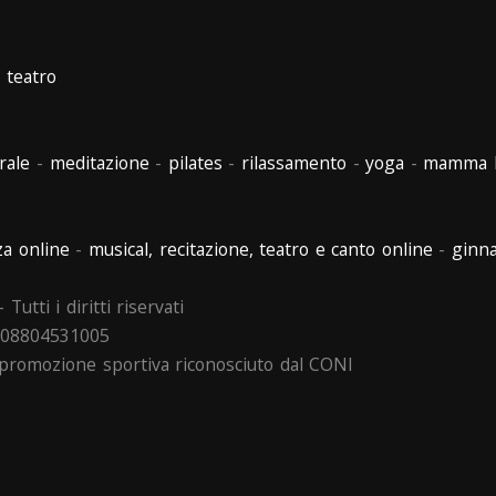
-
teatro
rale
-
meditazione
-
pilates
-
rilassamento
-
yoga
-
mamma 
a online
-
musical, recitazione, teatro e canto online
-
ginna
 Tutti i diritti riservati
va 08804531005
i promozione sportiva riconosciuto dal CONI