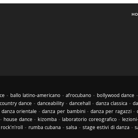
HO
ce
-
ballo latino-americano
-
afrocubano
-
bollywood dance
country dance
-
danceability
-
dancehall
-
danza classica
-
da
-
danza orientale
-
danza per bambini
-
danza per ragazzi
-
-
house dance
-
kizomba
-
laboratorio coreografico
-
lezioni
-
rock'n'roll
-
rumba cubana
-
salsa
-
stage estivi di danza
-
s