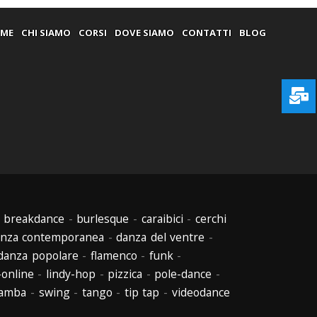
ME
CHI SIAMO
CORSI
DOVE SIAMO
CONTATTI
BLOG
-
breakdance
-
burlesque
-
caraibici
-
cerchi
nza contemporanea
-
danza del ventre
-
danza popolare
-
flamenco
-
funk
-
-online
-
lindy-hop
-
pizzica
-
pole-dance
-
amba
-
swing
-
tango
-
tip tap
-
videodance