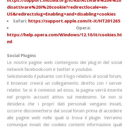
https://support.mozilla.org/it/kb/Attivare%20e%20
disattivare%20i%20cookie?redirectlocale=en-
US&redirectslug=Enabling+and+disabling+cookies
Safari:
https://support.apple.com/it-it/HT201265
Opera:
https://help.opera.com/Windows/12.10/it/cookies.ht
ml
Social Plugins
Le nostre pagine web contengono dei plug-in del social
network facebook.com e twitter e youtube.
Selezionando il pulsante con il logo relativo al social forum,
il browser creerà un collegamento diretto con i server
relativi. Se si è connessi ad esso, la pagina verrà inserita
nel proprio account attivo sul medesimo. Se non si
desidera che i propri dati personali vengano inviati,
occorre disconnettersi dal social forum prima di accedere
alle pagine web nelle quali si trova il plugin. Verranno
comunque inviati dei cookies contenti informazioni quali