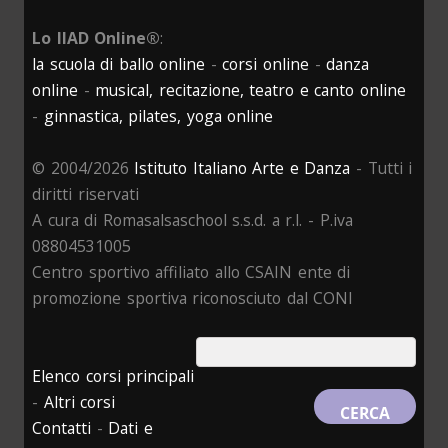
Lo IIAD Online®
:
la scuola di ballo online
-
corsi online
-
danza
online
-
musical, recitazione, teatro e canto online
-
ginnastica, pilates, yoga online
© 2004/2026
Istituto Italiano Arte e Danza
- Tutti i
diritti riservati
A cura di Romasalsaschool s.s.d. a r.l. - P.iva
08804531005
Centro sportivo affiliato allo CSAIN ente di
promozione sportiva riconosciuto dal CONI
Elenco corsi principali
-
Altri corsi
Contatti
-
Dati e