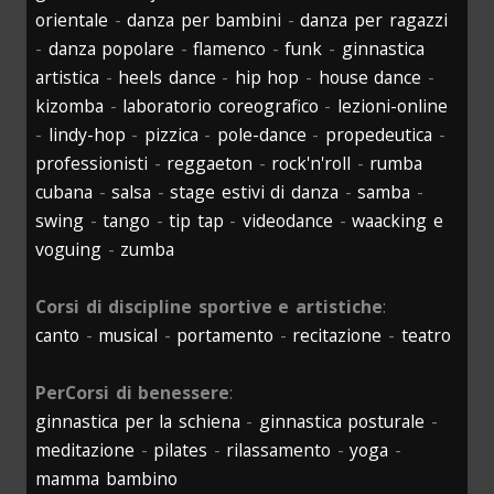
orientale
-
danza per bambini
-
danza per ragazzi
-
danza popolare
-
flamenco
-
funk
-
ginnastica
artistica
-
heels dance
-
hip hop
-
house dance
-
kizomba
-
laboratorio coreografico
-
lezioni-online
-
lindy-hop
-
pizzica
-
pole-dance
-
propedeutica
-
professionisti
-
reggaeton
-
rock'n'roll
-
rumba
cubana
-
salsa
-
stage estivi di danza
-
samba
-
swing
-
tango
-
tip tap
-
videodance
-
waacking e
voguing
-
zumba
Corsi di discipline sportive e artistiche
:
canto
-
musical
-
portamento
-
recitazione
-
teatro
PerCorsi di benessere
:
ginnastica per la schiena
-
ginnastica posturale
-
meditazione
-
pilates
-
rilassamento
-
yoga
-
mamma bambino