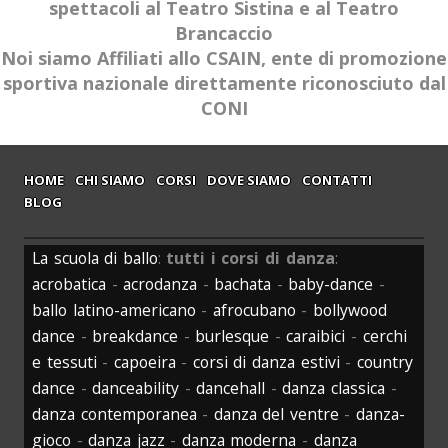
spettacoli al Teatro Sistina e al Teatro
Brancaccio
Noi siamo Affiliati allo CSAIN, ente di promozione
sportiva nazionale direttamente riconosciuto dal
CONI
HOME
CHI SIAMO
CORSI
DOVE SIAMO
CONTATTI
BLOG
La scuola di ballo
:
tutti i corsi di danza
:
acrobatica
-
acrodanza
-
bachata
-
baby-dance
-
ballo latino-americano
-
afrocubano
-
bollywood
dance
-
breakdance
-
burlesque
-
caraibici
-
cerchi
e tessuti
-
capoeira
-
corsi di danza estivi
-
country
dance
-
danceability
-
dancehall
-
danza classica
-
danza contemporanea
-
danza del ventre
-
danza-
gioco
-
danza jazz
-
danza moderna
-
danza