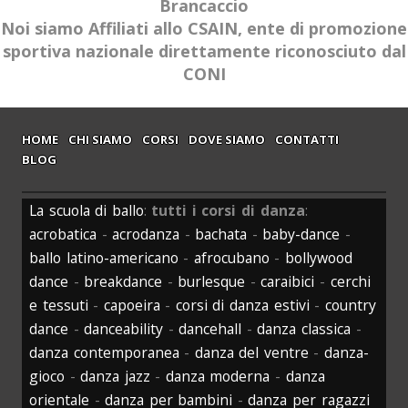
Brancaccio
Noi siamo Affiliati allo CSAIN, ente di promozione
sportiva nazionale direttamente riconosciuto dal
CONI
HOME
CHI SIAMO
CORSI
DOVE SIAMO
CONTATTI
BLOG
La scuola di ballo
:
tutti i corsi di danza
:
acrobatica
-
acrodanza
-
bachata
-
baby-dance
-
ballo latino-americano
-
afrocubano
-
bollywood
dance
-
breakdance
-
burlesque
-
caraibici
-
cerchi
e tessuti
-
capoeira
-
corsi di danza estivi
-
country
dance
-
danceability
-
dancehall
-
danza classica
-
danza contemporanea
-
danza del ventre
-
danza-
gioco
-
danza jazz
-
danza moderna
-
danza
orientale
-
danza per bambini
-
danza per ragazzi