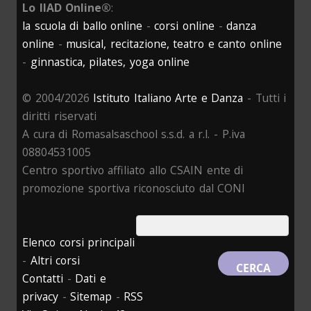
Lo IIAD Online®
:
la scuola di ballo online
-
corsi online
-
danza
online
-
musical, recitazione, teatro e canto online
-
ginnastica, pilates, yoga online
© 2004/2026
Istituto Italiano Arte e Danza
- Tutti i
diritti riservati
A cura di Romasalsaschool s.s.d. a r.l. - P.iva
08804531005
Centro sportivo affiliato allo CSAIN ente di
promozione sportiva riconosciuto dal CONI
Elenco corsi principali
-
Altri corsi
Contatti
-
Dati e
privacy
-
Sitemap
-
RSS