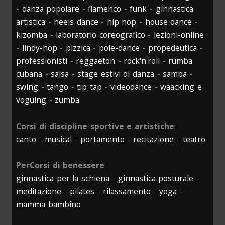
-
danza popolare
-
flamenco
-
funk
-
ginnastica
artistica
-
heels dance
-
hip hop
-
house dance
-
kizomba
-
laboratorio coreografico
-
lezioni-online
-
lindy-hop
-
pizzica
-
pole-dance
-
propedeutica
-
professionisti
-
reggaeton
-
rock'n'roll
-
rumba
cubana
-
salsa
-
stage estivi di danza
-
samba
-
swing
-
tango
-
tip tap
-
videodance
-
waacking e
voguing
-
zumba
Corsi di discipline sportive e artistiche
:
canto
-
musical
-
portamento
-
recitazione
-
teatro
PerCorsi di benessere
:
ginnastica per la schiena
-
ginnastica posturale
-
meditazione
-
pilates
-
rilassamento
-
yoga
-
mamma bambino