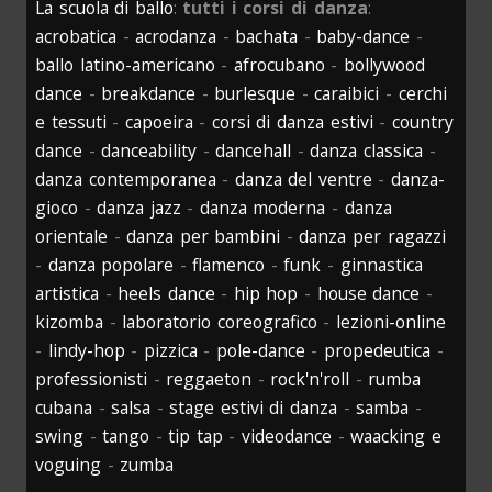
La scuola di ballo
:
tutti i corsi di danza
:
acrobatica
-
acrodanza
-
bachata
-
baby-dance
-
ballo latino-americano
-
afrocubano
-
bollywood
dance
-
breakdance
-
burlesque
-
caraibici
-
cerchi
e tessuti
-
capoeira
-
corsi di danza estivi
-
country
dance
-
danceability
-
dancehall
-
danza classica
-
danza contemporanea
-
danza del ventre
-
danza-
gioco
-
danza jazz
-
danza moderna
-
danza
orientale
-
danza per bambini
-
danza per ragazzi
-
danza popolare
-
flamenco
-
funk
-
ginnastica
artistica
-
heels dance
-
hip hop
-
house dance
-
kizomba
-
laboratorio coreografico
-
lezioni-online
-
lindy-hop
-
pizzica
-
pole-dance
-
propedeutica
-
professionisti
-
reggaeton
-
rock'n'roll
-
rumba
cubana
-
salsa
-
stage estivi di danza
-
samba
-
swing
-
tango
-
tip tap
-
videodance
-
waacking e
voguing
-
zumba