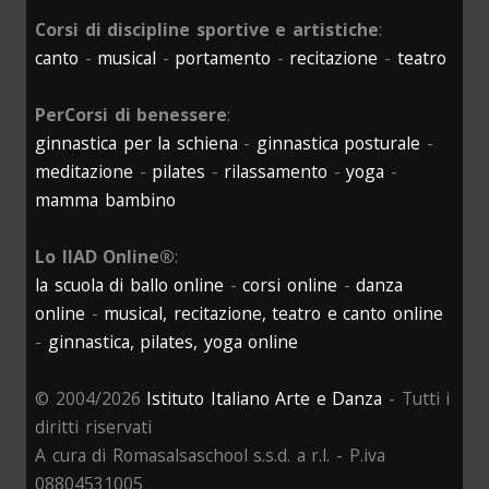
Corsi di discipline sportive e artistiche
:
canto
-
musical
-
portamento
-
recitazione
-
teatro
PerCorsi di benessere
:
ginnastica per la schiena
-
ginnastica posturale
-
meditazione
-
pilates
-
rilassamento
-
yoga
-
mamma bambino
Lo IIAD Online®
:
la scuola di ballo online
-
corsi online
-
danza
online
-
musical, recitazione, teatro e canto online
-
ginnastica, pilates, yoga online
© 2004/2026
Istituto Italiano Arte e Danza
- Tutti i
diritti riservati
A cura di Romasalsaschool s.s.d. a r.l. - P.iva
08804531005